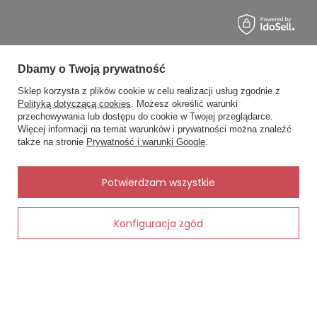
TABELA ROZMIARÓW :
S - OBWÓD BIODER 88 - 92; OBWÓD BIUSTU 84 - 88;
M - OBWÓD BIODER 96 - 100; OBWÓD BIUSTU 92-96;
Dbamy o Twoją prywatność
L -OBWÓD BIODER 104 - 108; OBWÓD BIUSTU 100 - 104;
MOJE ZAMÓWIENIE
XL -OBWÓD BIODER 112 - 116; OBWÓD BIUSTU 108 - 112;
Sklep korzysta z plików cookie w celu realizacji usług zgodnie z
Polityką dotyczącą cookies
. Możesz określić warunki
.
Status zamówienia
przechowywania lub dostępu do cookie w Twojej przeglądarce.
×
✨ Asystent zakupowy
Więcej informacji na temat warunków i prywatności można znaleźć
Śledzenie przesyłki
Napisz czego szukasz — pokażę
także na stronie
Prywatność i warunki Google
.
gotowe propozycje.
Chcę zareklamować produkt
Chcę zwrócić produkt
✨
AI
Potwierdzam wszystkie
Kontakt
Konfiguracja zgód
Dodaj do koszyka
MOJE KONTO
INFORMACJE