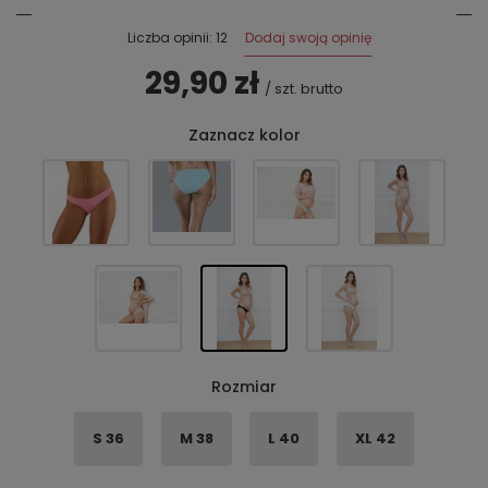
Dodaj swoją opinię
Liczba opinii: 12
29,90 zł
/
szt.
brutto
Zaznacz kolor
Rozmiar
S 36
M 38
L 40
XL 42