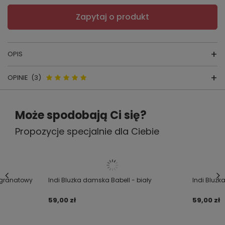
Zapytaj o produkt
OPIS
OPINIE
(3)
Bluzka damska INDI
Opinie o Indi Bluzka damska
Może spodobają Ci się?
skład surowcowy: 94% wiskoza, 6% elastan,
Babell - granat
Propozycje specjalnie dla Ciebie
kolory: widoczne poniżej
4.67
producent: BABELL
Liczba wystawionych opinii: 3
kraj produkcji: POLSKA
 granatowy
Indi Bluzka damska Babell - biały
Indi Bluzk
Napisz swoją opinię
.
59,00 zł
59,00 zł
Za opinię otrzymasz
50 pkt.
.
w naszym programie lojalnościowym.