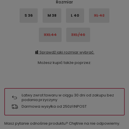
Rozmiar
S 36
M 38
L 40
XL 42
XXL44
3XL/46
Sprawdź jaki rozmiar wybrać.
Możesz kupić także poprzez:
Łatwy zwrot towaru w ciągu
30
dni od zakupu bez
podania przyczyny
Darmowa wysyłka od 250zł INPOST
Masz pytanie odnośnie produktu? Chętnie na nie odpowiemy.