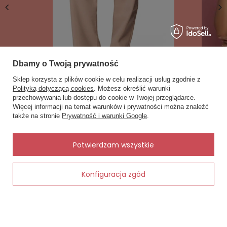
Dbamy o Twoją prywatność
Sklep korzysta z plików cookie w celu realizacji usług zgodnie z
DK-K-B8 Spodnie dresowe Dkaren -
VB-444 Bi
Polityką dotyczącą cookies
. Możesz określić warunki
beżowe
pudrowy r
przechowywania lub dostępu do cookie w Twojej przeglądarce.
×
✨ Asystent zakupowy
Więcej informacji na temat warunków i prywatności można znaleźć
139,90 zł
118,93 zł
Napisz czego szukasz — pokażę
169,90 zł
także na stronie
Prywatność i warunki Google
.
gotowe propozycje.
✨
AI
Potwierdzam wszystkie
Konfiguracja zgód
Zobacz również
Dodaj do koszyka
Inne rzeczy od tego samego producenta