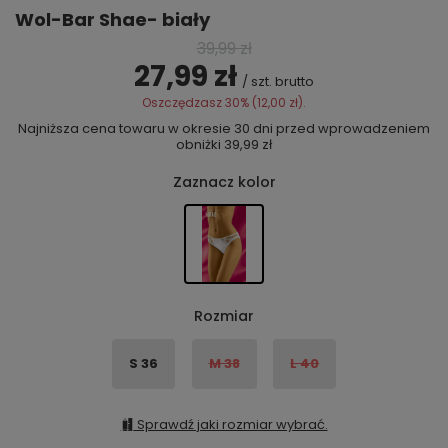
Wol-Bar Shae- biały
39,99 zł
27,99 zł
/
szt.
brutto
Oszczędzasz
30%
(
12,00 zł
).
Najniższa cena towaru w okresie 30 dni przed wprowadzeniem
obniżki
39,99 zł
Zaznacz kolor
Rozmiar
S 36
M 38
L 40
Sprawdź jaki rozmiar wybrać.