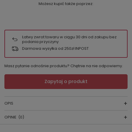
Możesz kupić także poprzez:
Łatwy zwrot towaru w ciągu
30
dni od zakupu bez
podania przyczyny
Darmowa wysyłka od 250zł INPOST
Masz pytanie odnośnie produktu? Chętnie na nie odpowiemy.
Zapytaj o produkt
OPIS
OPINIE
(0)
FIGI Shae