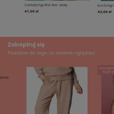
TABELA ROZMIARÓW
(wymiary osoby na która
Cantata figi Wol-Bar- biały
Eco fo figi
Wyślij opinię
powinny pasować dane figi):
47,00 zł
42,00 zł
Zainspiruj się
Podobne do tego co właśnie oglądasz
Oszczędz
50,97 z
black