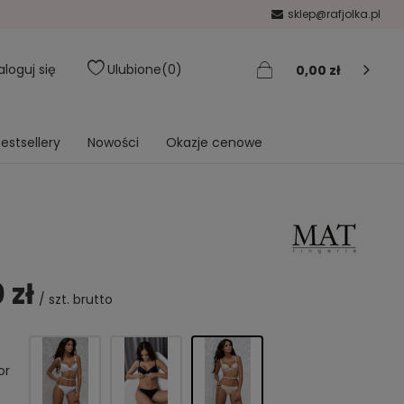
sklep@rafjolka.pl
aloguj się
Ulubione
0
0,00 zł
estsellery
Nowości
Okazje cenowe
 zł
/
szt.
brutto
or