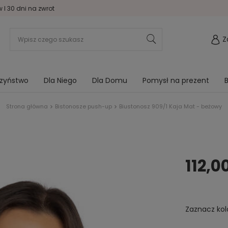
I 30 dni na zwrot
Z
rzyństwo
Dla Niego
Dla Domu
Pomysł na prezent
B
Strona główna
Bistonosze push-up
Biustonosz 909/1 Kaja Mat - beżowy
112,00
Zaznacz kol