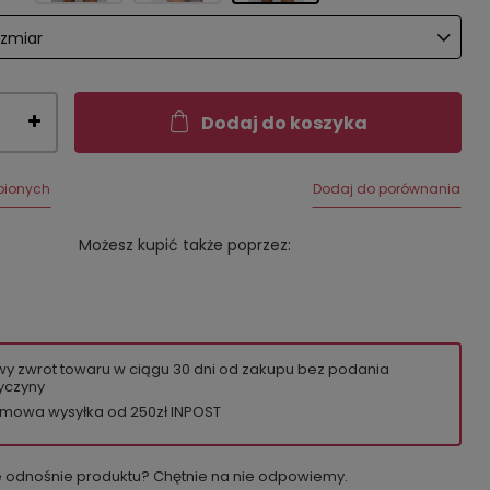
ozmiar
Dodaj do koszyka
bionych
Dodaj do porównania
Możesz kupić także poprzez:
wy zwrot towaru w ciągu
30
dni od zakupu bez podania
yczyny
mowa wysyłka od 250zł INPOST
e odnośnie produktu? Chętnie na nie odpowiemy.