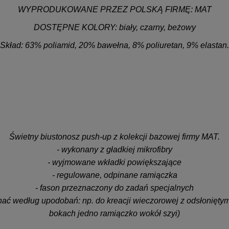
WYPRODUKOWANE PRZEZ POLSKĄ FIRMĘ:
MAT
DOSTĘPNE KOLORY: biały, czarny, beżowy
Skład: 63% poliamid, 20% bawełna, 8% poliuretan, 9% elastan.
.
.
.
Świetny biustonosz push-up z kolekcji bazowej firmy MAT.
- wykonany z gładkiej mikrofibry
- wyjmowane wkładki powiększające
- regulowane, odpinane ramiączka
- fason przeznaczony do zadań specjalnych
ać według upodobań: np. do kreacji wieczorowej z odsłoniętym
bokach jedno ramiączko wokół szyi)