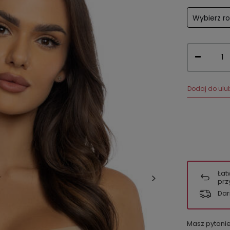
Wybierz r
Dodaj do ulu
Łat
prz
Dar
Masz pytani