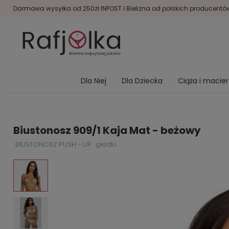
Darmowa wysyłka od 250zł INPOST I Bielizna od polskich producentów 
Dla Niej
Dla Dziecka
Ciąża i macie
Biustonosz 909/1 Kaja Mat - beżowy
BIUSTONOSZ PUSH - UP
gładki