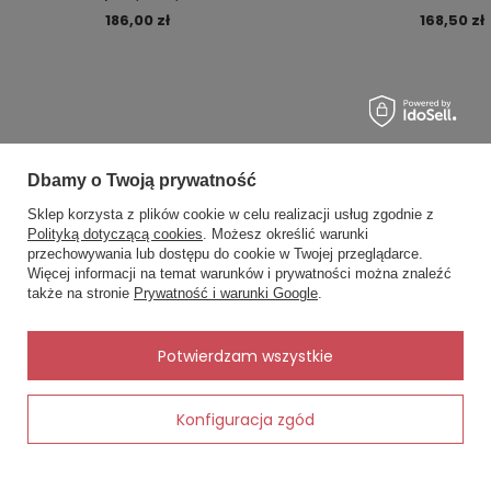
jasny szary
malina kro
186,00 zł
168,50 zł
Dbamy o Twoją prywatność
MOJE ZAMÓWIENIE
Sklep korzysta z plików cookie w celu realizacji usług zgodnie z
Polityką dotyczącą cookies
. Możesz określić warunki
Status zamówienia
przechowywania lub dostępu do cookie w Twojej przeglądarce.
×
✨ Asystent zakupowy
Więcej informacji na temat warunków i prywatności można znaleźć
Śledzenie przesyłki
Napisz czego szukasz — pokażę
także na stronie
Prywatność i warunki Google
.
gotowe propozycje.
Chcę zareklamować produkt
Chcę zwrócić produkt
✨
AI
Potwierdzam wszystkie
Kontakt
Konfiguracja zgód
Dodaj do koszyka
MOJE KONTO