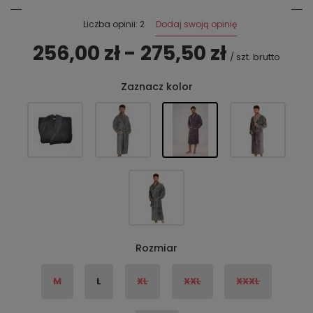
Dodaj swoją opinię
Liczba opinii: 2
256,00 zł - 275,50 zł
/
szt.
brutto
Zaznacz kolor
Rozmiar
M
L
XL
XXL
XXXL