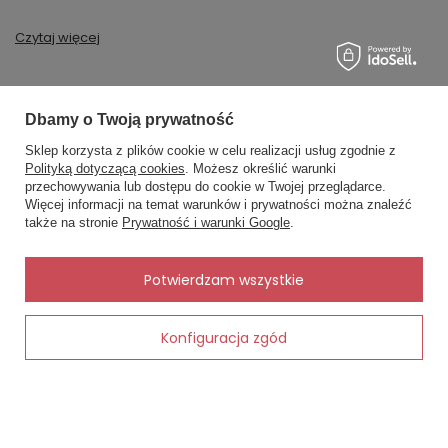
Czytaj więcej
Dbamy o Twoją prywatność
MOJE ZAMÓWIENIE
Sklep korzysta z plików cookie w celu realizacji usług zgodnie z
Polityką dotyczącą cookies
. Możesz określić warunki
Status zamówienia
przechowywania lub dostępu do cookie w Twojej przeglądarce.
×
✨ Asystent zakupowy
Więcej informacji na temat warunków i prywatności można znaleźć
Śledzenie przesyłki
Napisz czego szukasz — pokażę
także na stronie
Prywatność i warunki Google
.
gotowe propozycje.
Chcę zareklamować produkt
Chcę zwrócić produkt
✨
AI
Potwierdzam wszystkie
Kontakt
Konfiguracja zgód
Dodaj do koszyka
MOJE KONTO