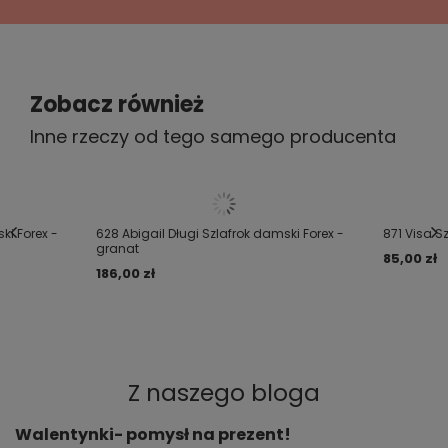
ROZCIĄGANIA:
Długość całkowita: M- 100 cm, L- 102 cm,
XL- 103 cm, XXL- 104 cm
Zobacz również
Inne rzeczy od tego samego producenta
Szerokość pod pachami: M- 55,5 cm, L-
60,5 cm, XL- 62,5 cm, XXL- 65,5 cm
Długość rękawa: M- 54 cm, L- 56 cm, XL-
ki Forex -
628 Abigail Długi Szlafrok damski Forex -
871 Visa S
57 cm, XXL- 58,5 cm
granat
85,00 zł
186,00 zł
Z naszego bloga
Walentynki- pomysł na prezent!