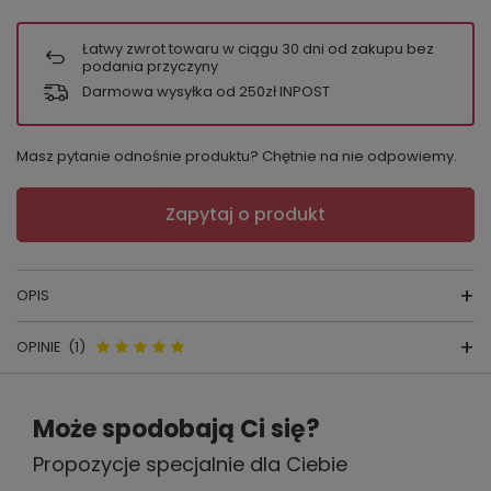
Łatwy zwrot towaru w ciągu
30
dni od zakupu bez
podania przyczyny
Darmowa wysyłka od 250zł INPOST
Masz pytanie odnośnie produktu? Chętnie na nie odpowiemy.
Zapytaj o produkt
OPIS
OPINIE
(1)
Długi szlafrok 772 Bonjur
WYPRODUKOWANE PRZEZ POLSKĄ firmę FOREX
Opinie o 772 Bonjour szlafrok
Może spodobają Ci się?
męski forex - bordo
SKŁAD: 80% BAWEŁNA 20% POLIAMID
Propozycje specjalnie dla Ciebie
.