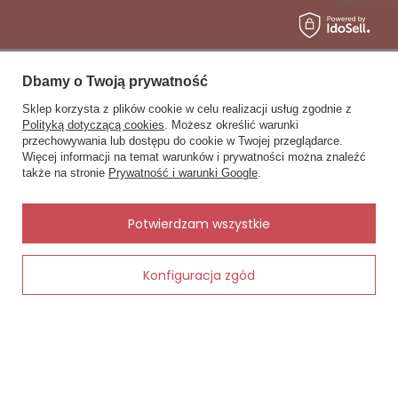
Dbamy o Twoją prywatność
Sklep korzysta z plików cookie w celu realizacji usług zgodnie z
Zobacz również
Polityką dotyczącą cookies
. Możesz określić warunki
przechowywania lub dostępu do cookie w Twojej przeglądarce.
×
Inne rzeczy od tego samego producenta
✨ Asystent zakupowy
Więcej informacji na temat warunków i prywatności można znaleźć
Napisz czego szukasz — pokażę
także na stronie
Prywatność i warunki Google
.
gotowe propozycje.
✨
AI
Potwierdzam wszystkie
shion -
Konfiguracja zgód
Dodaj do koszyka