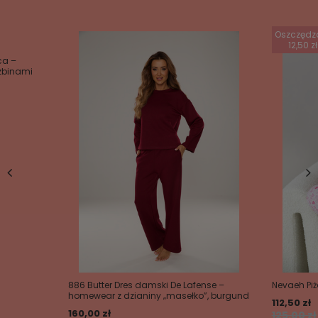
Oszczędz
12,50 zł
ca –
szbinami
886 Butter Dres damski De Lafense –
Nevaeh Pi
homewear z dzianiny „masełko”, burgund
112,50 zł
160,00 zł
125,00 zł