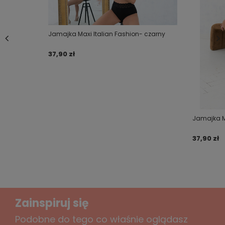
FASHION. Figi są najwyższej jakości stwarzając
kobietom pełną wolność i wygodę !!!
Dodaj własne zdjęcie produktu:
.
Jamajka Maxi Italian Fashion- czarny
.
37,90 zł
.
Twoje imię
.
Twój email
TABELA ROZMIARÓW:
Jamajka Ma
M - BIODRA 96-100,
Wyślij opinię
37,90 zł
L - BIODRA 104 - 108,
XL - BIODRA 112 - 116,
XXL - BIODRA 120 - 124,
Zainspiruj się
Podobne do tego co właśnie oglądasz