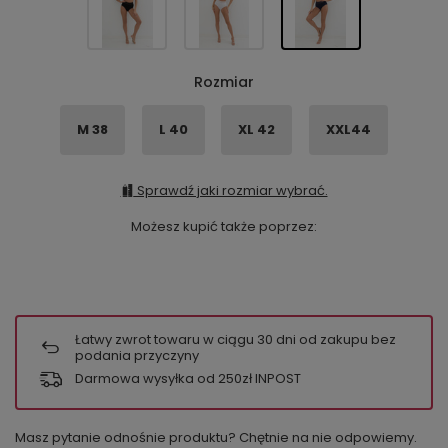
Rozmiar
M 38
L 40
XL 42
XXL44
Sprawdź jaki rozmiar wybrać.
Możesz kupić także poprzez:
Łatwy zwrot towaru w ciągu
30
dni od zakupu bez
podania przyczyny
Darmowa wysyłka od 250zł INPOST
Masz pytanie odnośnie produktu? Chętnie na nie odpowiemy.