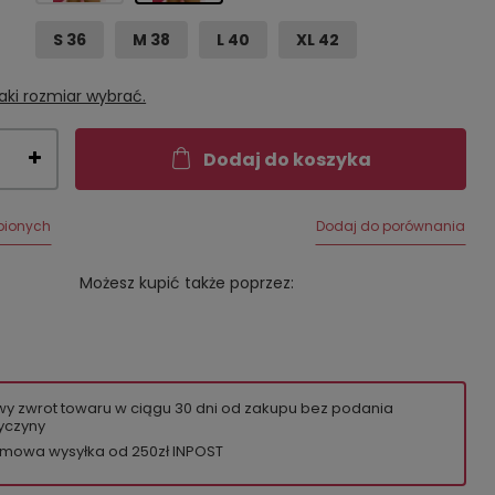
S 36
M 38
L 40
XL 42
aki rozmiar wybrać.
Dodaj do koszyka
bionych
Dodaj do porównania
Możesz kupić także poprzez:
wy zwrot towaru w ciągu
30
dni od zakupu bez podania
yczyny
mowa wysyłka od 250zł INPOST