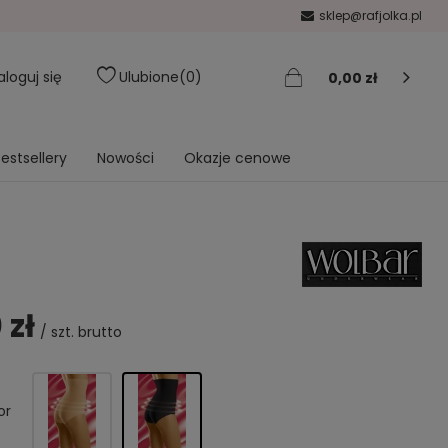
sklep@rafjolka.pl
aloguj się
Ulubione
0
0,00 zł
estsellery
Nowości
Okazje cenowe
 zł
/
szt.
brutto
or