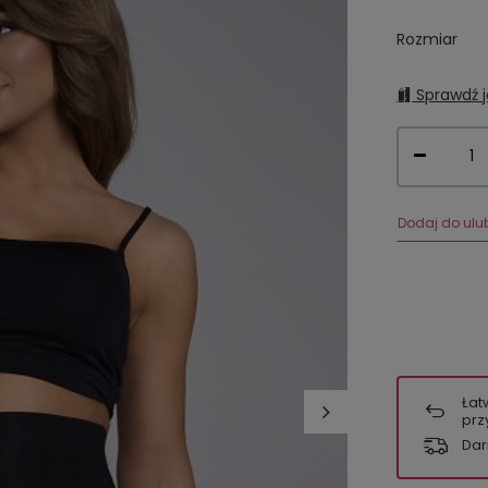
Rozmiar
Sprawdź j
Dodaj do ulu
Łat
prz
Dar