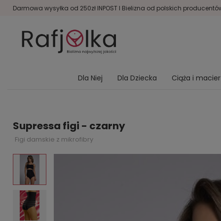
Darmowa wysyłka od 250zł INPOST I Bielizna od polskich producentów 
Dla Niej
Dla Dziecka
Ciąża i macie
Supressa figi - czarny
Figi damskie z mikrofibry