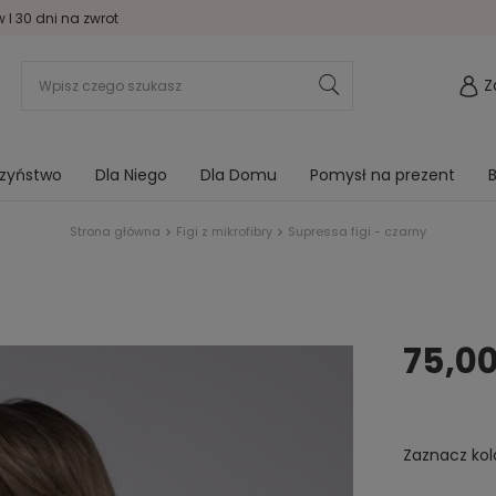
I 30 dni na zwrot
Z
rzyństwo
Dla Niego
Dla Domu
Pomysł na prezent
B
Strona główna
Figi z mikrofibry
Supressa figi - czarny
75,00
Zaznacz kol