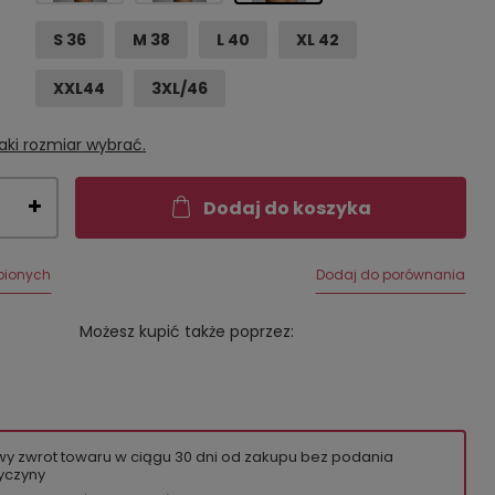
S 36
M 38
L 40
XL 42
XXL44
3XL/46
aki rozmiar wybrać.
Dodaj do koszyka
bionych
Dodaj do porównania
Możesz kupić także poprzez:
wy zwrot towaru w ciągu
30
dni od zakupu bez podania
yczyny