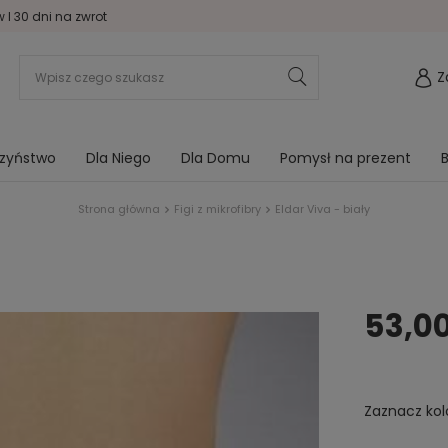
I 30 dni na zwrot
Z
rzyństwo
Dla Niego
Dla Domu
Pomysł na prezent
B
Strona główna
Figi z mikrofibry
Eldar Viva - biały
53,00
Zaznacz kol