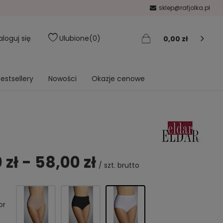
sklep@rafjolka.pl
aloguj się
Ulubione
0
0,00 zł
estsellery
Nowości
Okazje cenowe
 zł - 58,00 zł
/
szt.
brutto
or