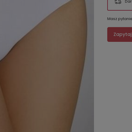
Dar
Masz pytani
Zapytaj