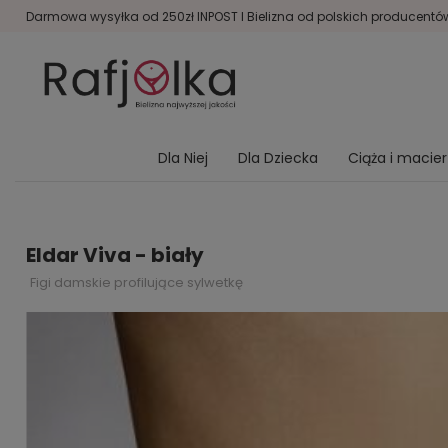
Darmowa wysyłka od 250zł INPOST I Bielizna od polskich producentów 
Dla Niej
Dla Dziecka
Ciąża i macie
Eldar Viva - biały
Figi damskie profilujące sylwetkę