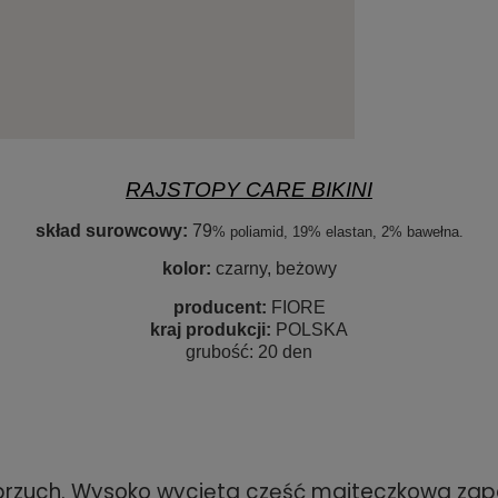
RAJSTOPY CARE BIKINI
skład surowcowy:
79
% poliamid, 19% elastan, 2% bawełna.
kolor:
czarny, beżowy
producent:
FIORE
kraj produkcji:
POLSKA
grubość: 20
den
e brzuch. Wysoko wycięta część majteczkowa zap