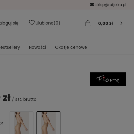
sklep@rafjolka.pl
aloguj się
Ulubione
0
0,00 zł
estsellery
Nowości
Okazje cenowe
 zł
/
szt.
brutto
or