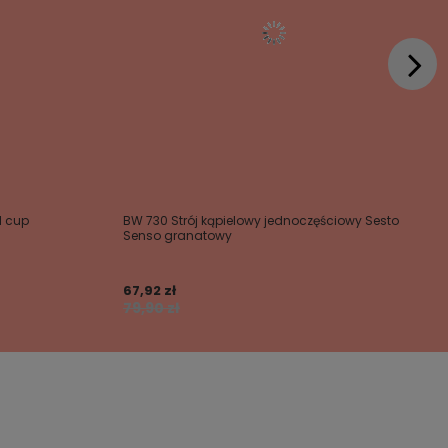
l cup
BW 730 Strój kąpielowy jednoczęściowy Sesto
Senso granatowy
67,92 zł
79,90 zł