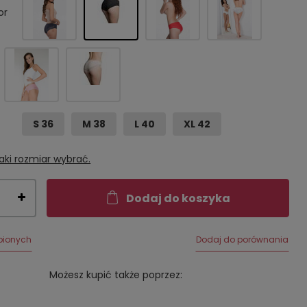
or
S 36
M 38
L 40
XL 42
aki rozmiar wybrać.
Dodaj do koszyka
bionych
Dodaj do porównania
Możesz kupić także poprzez: