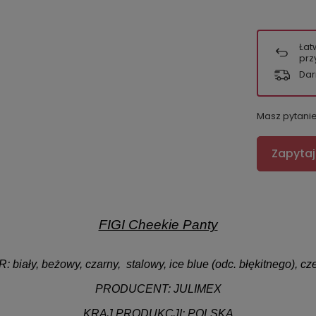
Łat
prz
Dar
Masz pytani
Zapytaj
FIGI Cheekie Panty
R:
biały, beżowy, czarny, stalowy, ice blue (odc. błękitnego), c
PRODUCENT: JULIMEX
KRAJ PRODUKCJI:
POLSKA