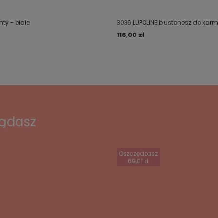
nty - białe
3036 LUPOLINE biustonosz do karm
116,00 zł
lądasz
Oszczędzasz
69,01 zł