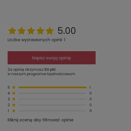
5.00
Liczba wystawionych opinii: 1
Napisz swoją opinię
Za opinię otrzymasz
50 pkt.
w naszym programie lojalnościowym.
5
1
4
0
3
0
2
0
1
0
Kliknij ocenę aby filtrować opinie