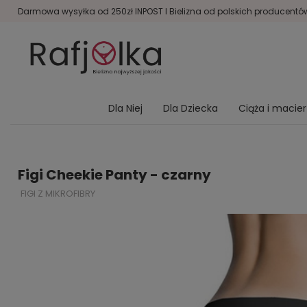
Darmowa wysyłka od 250zł INPOST I Bielizna od polskich producentów 
Dla Niej
Dla Dziecka
Ciąża i macie
Figi Cheekie Panty - czarny
FIGI Z MIKROFIBRY