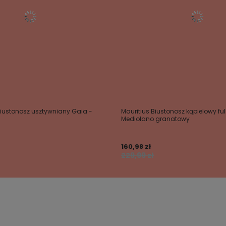
Biustonosz usztywniany Gaia -
Mauritius Biustonosz kąpielowy ful
Mediolano granatowy
160,98 zł
229,99 zł