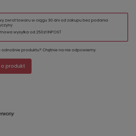
wy zwrot towaru w ciągu
30
dni od zakupu bez podania
yczyny
mowa wysyłka od 250zł INPOST
e odnośnie produktu? Chętnie na nie odpowiemy.
 o produkt
zerwony