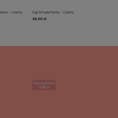
ienia - czarny
Figi Simple Panty - czarny
28,00 zł
Oszczędzasz
11,98 zł