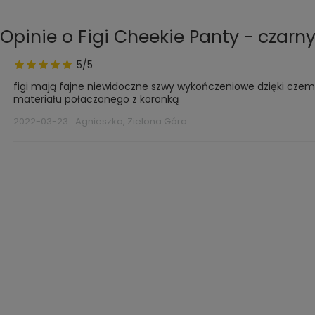
Opinie o Figi Cheekie Panty - czarn
5/5
figi mają fajne niewidoczne szwy wykończeniowe dzięki czem
materiału połaczonego z koronką
2022-03-23
Agnieszka, Zielona Góra