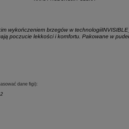
.
.
nkim wykończeniem brzegów w technologii
INVISIBLE
ją poczucie lekkości i komfortu. Pakowane w pudeł
asować dane figi):
12