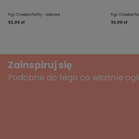
Figi Cheekie Panty - beżowe
Figi Cheekie Pa
32,00 zł
32,00 zł
Zainspiruj się
Podobne do tego co właśnie og