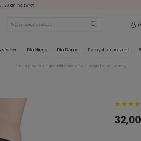
I 30 dni na zwrot
Z
rzyństwo
Dla Niego
Dla Domu
Pomysł na prezent
B
Strona główna
Figi z mikrofibry
Figi Cheekie Panty - czarny
32,00