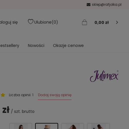
sklep@rafjolka.pl
aloguj się
Ulubione
0
0,00 zł
estsellery
Nowości
Okazje cenowe
Dodaj swoją opinię
Liczba opinii: 1
 zł
/
szt.
brutto