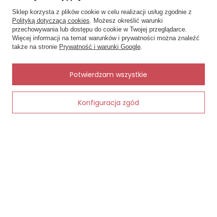
Sklep korzysta z plików cookie w celu realizacji usług zgodnie z
MOJE ZAMÓWIENIE
Polityką dotyczącą cookies
. Możesz określić warunki
×
📏 Pomóc dobrać
przechowywania lub dostępu do cookie w Twojej przeglądarce.
rozmiar?
Więcej informacji na temat warunków i prywatności można znaleźć
Podaj obwód pod biustem i w
Status zamówienia
także na stronie
Prywatność i warunki Google
.
biuście, a dobiorę rozmiar.
Śledzenie przesyłki
✨
Chcę zareklamować produkt
AI
Potwierdzam wszystkie
Chcę zwrócić produkt
Konfiguracja zgód
Kontakt
Dodaj do koszyka
MOJE KONTO
INFORMACJE
POMOC