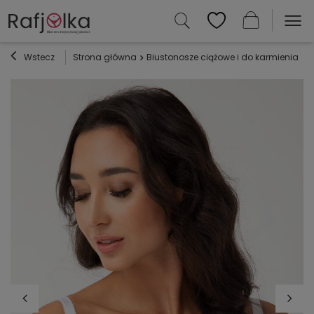
Wstecz
Strona główna
Biustonosze ciążowe i do karmienia
G