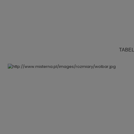
.
.
.
.
TABE