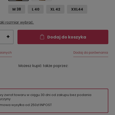
M 38
L 40
XL 42
XXL44
aki rozmiar wybrać.
Dodaj do koszyka
bionych
Dodaj do porównania
Możesz kupić także poprzez:
wy zwrot towaru w ciągu
30
dni od zakupu bez podania
yczyny
mowa wysyłka od 250zł INPOST