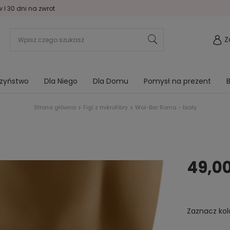
I 30 dni na zwrot
Z
rzyństwo
Dla Niego
Dla Domu
Pomysł na prezent
B
Strona główna
Figi z mikrofibry
Wol-Bar Roma - biały
49,00
Zaznacz kol