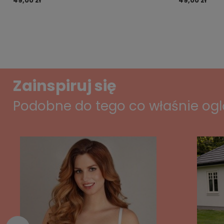
49,00 zł
49,00 zł
Zainspiruj się
Podobne do tego co właśnie og