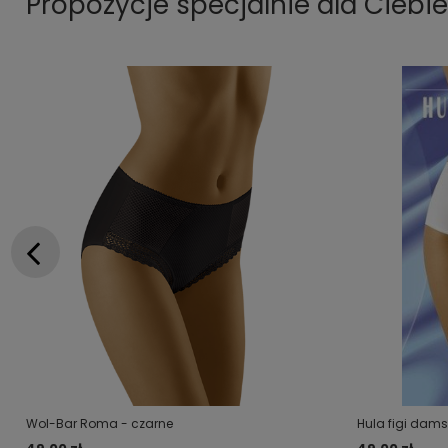
Propozycje specjalnie dla Ciebie
Wol-Bar Roma - czarne
Hula figi dams