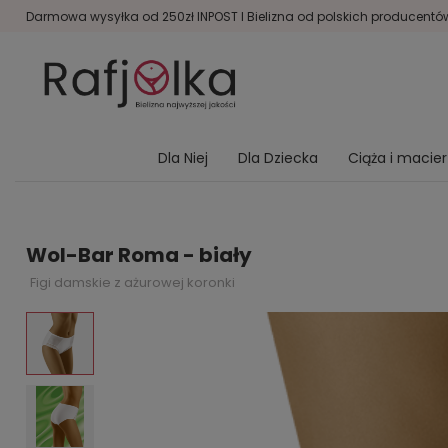
Darmowa wysyłka od 250zł INPOST I Bielizna od polskich producentów 
Dla Niej
Dla Dziecka
Ciąża i macie
Wol-Bar Roma - biały
Figi damskie z ażurowej koronki