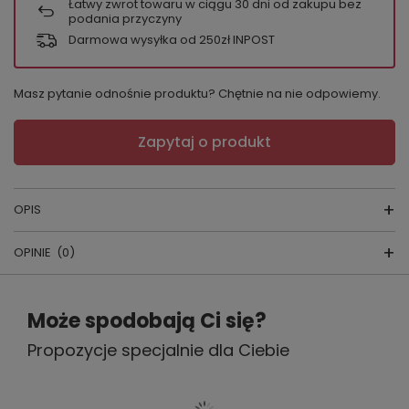
Łatwy zwrot towaru w ciągu
30
dni od zakupu bez
podania przyczyny
Darmowa wysyłka od 250zł INPOST
Masz pytanie odnośnie produktu? Chętnie na nie odpowiemy.
Zapytaj o produkt
OPIS
OPINIE
(0)
FIGI Kaja
Napisz swoją opinię
Może spodobają Ci się?
KOLOR:
biały,czarny
Propozycje specjalnie dla Ciebie
Twoja ocena:
PRODUCENT:
Wol-Bar
5/5
KRAJ PRODUKCJI:
POLSKA