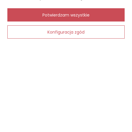
Chcę zareklamować produkt
Chcę zwrócić produkt
✨
AI
Potwierdzam wszystkie
Kontakt
Konfiguracja zgód
Dodaj do koszyka
MOJE KONTO
INFORMACJE
POMOC