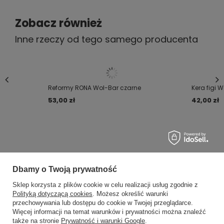
Zobacz również
Inne rzeczy od tego samego producenta
Reformy RONA Wol-Bar czarne
Kera figi 
53,00 zł
42,00 zł
Dbamy o Twoją prywatność
MOJE ZAMÓWIENIE
Sklep korzysta z plików cookie w celu realizacji usług zgodnie z
Polityką dotyczącą cookies
. Możesz określić warunki
Status zamówienia
przechowywania lub dostępu do cookie w Twojej przeglądarce.
×
✨ Asystent zakupowy
Więcej informacji na temat warunków i prywatności można znaleźć
Śledzenie przesyłki
Napisz czego szukasz — pokażę
także na stronie
Prywatność i warunki Google
.
gotowe propozycje.