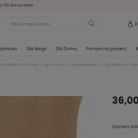
I 30 dni na zwrot
Z
rzyństwo
Dla Niego
Dla Domu
Pomysł na prezent
B
rona główna
Dla Niej
Figi i stringi
Figi bawełniane
77 figi Gabidar - Beż
36,00
Zaznacz kol