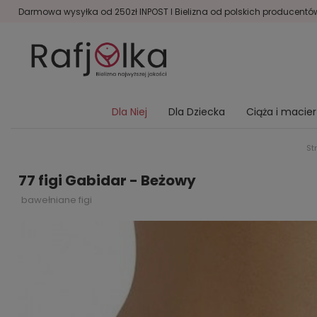
Darmowa wysyłka od 250zł INPOST I Bielizna od polskich producentów 
Dla Niej
Dla Dziecka
Ciąża i macie
St
77 figi Gabidar - Beżowy
bawełniane figi