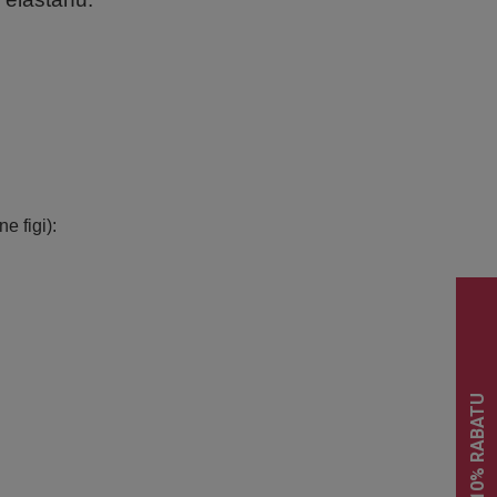
.
.
.
 figi):