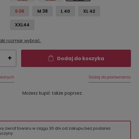
S 36
M 38
L 40
XL 42
XXL44
aki rozmiar wybrać.
Dodaj do koszyka
bionych
Dodaj do porównania
Możesz kupić także poprzez:
wy zwrot towaru w ciągu
30
dni od zakupu bez podania
yczyny