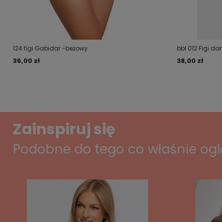
124 figi Gabidar -beżowy
bbl 012 Figi d
36,00 zł
38,00 zł
Zainspiruj się
Podobne do tego co właśnie og