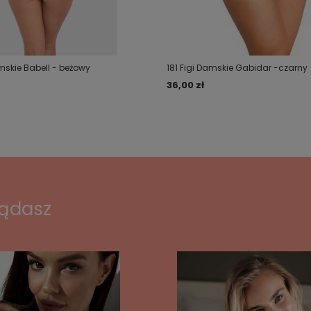
amskie Babell - beżowy
181 Figi Damskie Gabidar -czarny
36,00 zł
lądasz