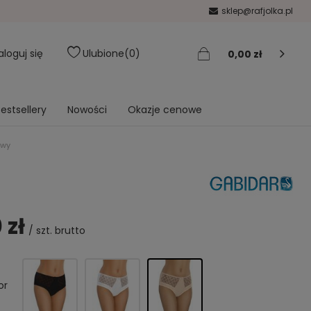
sklep@rafjolka.pl
aloguj się
Ulubione
0
0,00 zł
estsellery
Nowości
Okazje cenowe
owy
 zł
/
szt.
brutto
or