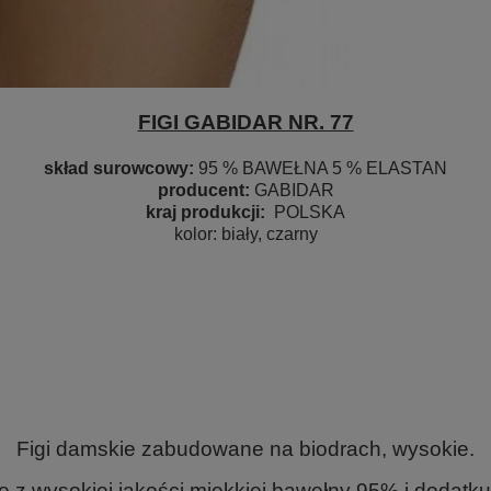
FIGI GABIDAR NR. 77
skład surowcowy:
95 % BAWEŁNA 5 % ELASTAN
producent:
GABIDAR
kraj produkcji:
POLSKA
kolor
: biały, czarny
Figi damskie zabudowane na biodrach, wysokie.
z wysokiej jakości miękkiej bawełny 95% i dodatku