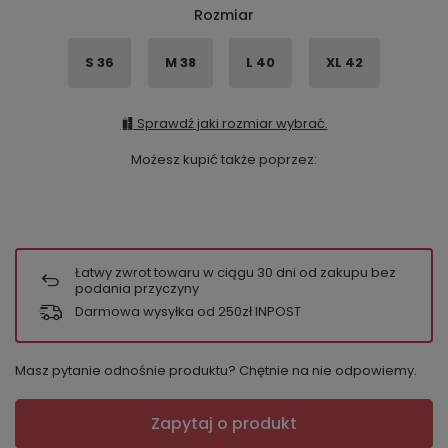
Rozmiar
S 36
M 38
L 40
XL 42
Sprawdź jaki rozmiar wybrać.
Możesz kupić także poprzez:
Łatwy zwrot towaru w ciągu
30
dni od zakupu bez
podania przyczyny
Darmowa wysyłka od 250zł INPOST
Masz pytanie odnośnie produktu? Chętnie na nie odpowiemy.
Zapytaj o produkt