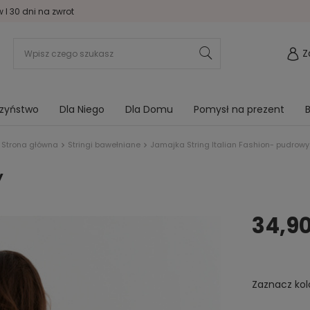
I 30 dni na zwrot
Z
rzyństwo
Dla Niego
Dla Domu
Pomysł na prezent
B
Strona główna
Stringi bawełniane
Jamajka String Italian Fashion- pudrowy
y
34,90
Zaznacz kol