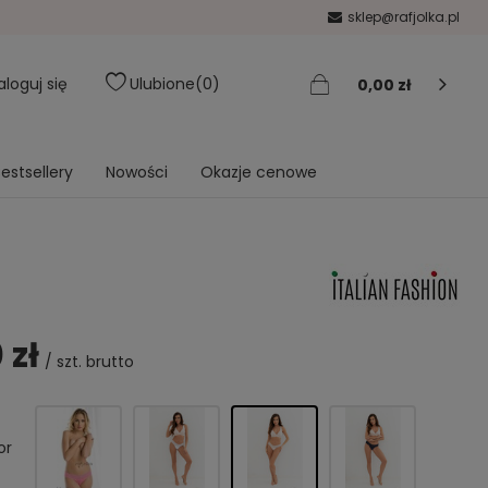
sklep@rafjolka.pl
aloguj się
Ulubione
0
0,00 zł
estsellery
Nowości
Okazje cenowe
 zł
/
szt.
brutto
or