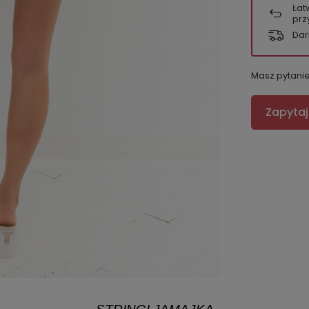
Łat
prz
Dar
Masz pytani
Zapytaj