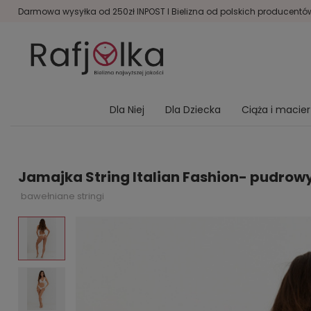
Darmowa wysyłka od 250zł INPOST I Bielizna od polskich producentów 
Dla Niej
Dla Dziecka
Ciąża i macie
Jamajka String Italian Fashion- pudrow
bawełniane stringi