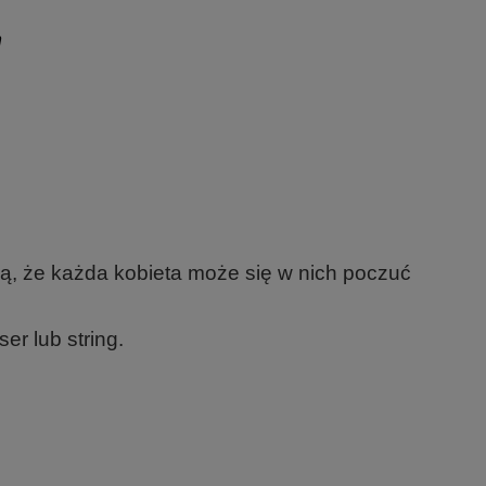
n
ą, że każda kobieta może się w nich poczuć
r lub string.