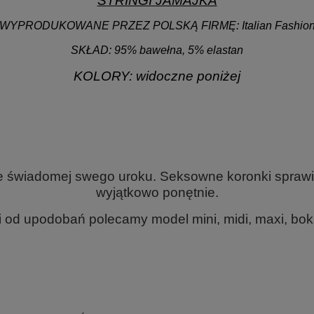
STRINGI JAMAJKA
WYPRODUKOWANE PRZEZ POLSKĄ FIRMĘ: Italian Fashio
SKŁAD: 95% bawełna, 5% elastan
KOLORY: widoczne poniżej
.
.
.
ie świadomej swego uroku. Seksowne koronki sprawi
wyjątkowo ponętnie.
 od upodobań polecamy model mini, midi, maxi, bokse
.
.
.