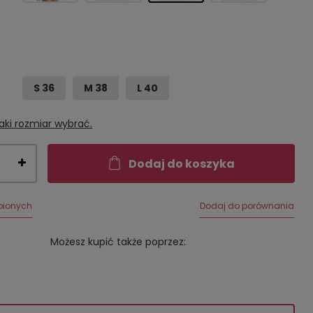
S 36
M 38
L 40
aki rozmiar wybrać.
Dodaj do koszyka
bionych
Dodaj do porównania
Możesz kupić także poprzez: