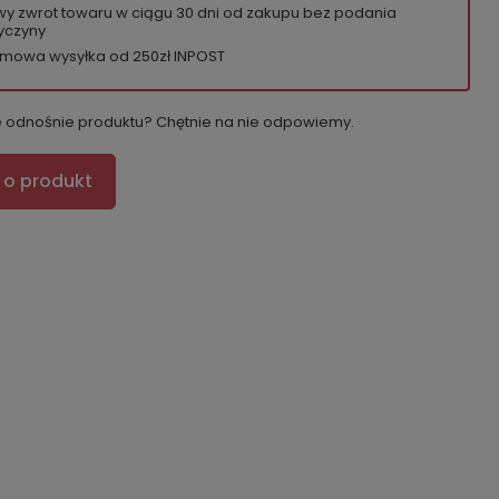
wy zwrot towaru w ciągu
30
dni od zakupu bez podania
yczyny
mowa wysyłka od 250zł INPOST
e odnośnie produktu? Chętnie na nie odpowiemy.
 o produkt