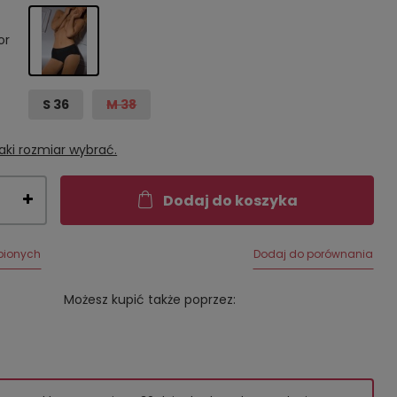
or
S 36
M 38
aki rozmiar wybrać.
Dodaj do koszyka
bionych
Dodaj do porównania
Możesz kupić także poprzez: