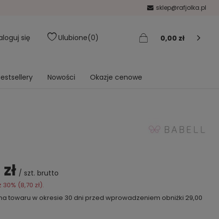
sklep@rafjolka.pl
aloguj się
Ulubione
0
0,00 zł
estsellery
Nowości
Okazje cenowe
 zł
/
szt.
brutto
z
30%
(
8,70 zł
).
ena towaru w okresie 30 dni przed wprowadzeniem obniżki
29,00