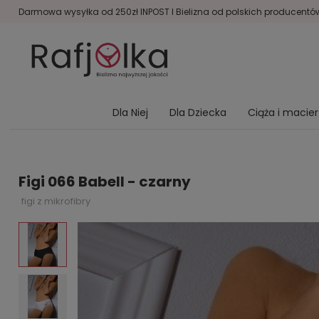
Darmowa wysyłka od 250zł INPOST I Bielizna od polskich producentów 
Dla Niej
Dla Dziecka
Ciąża i macie
Figi 066 Babell - czarny
figi z mikrofibry