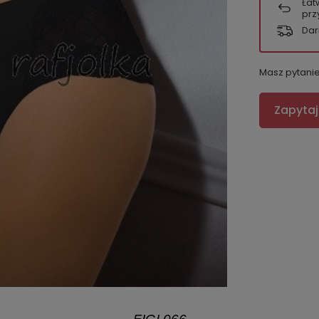
Łat
prz
Dar
Masz pytani
Zapytaj