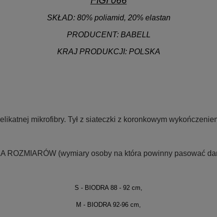
FIGI 066
SKŁAD:
80% poliamid, 20% elastan
PRODUCENT: BABELL
KRAJ PRODUKCJI: POLSKA
.
.
.
delikatnej mikrofibry. Tył z siateczki z koronkowym wykończeni
.
LA ROZMIARÓW
(wymiary osoby na która powinny pasować dane
S - BIODRA 88 - 92 cm,
M - BIODRA 92-96 cm,