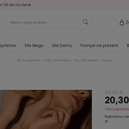
I 30 dni na zwrot
Z
rzyństwo
Dla Niego
Dla Domu
Pomysł na prezent
B
Strona główna
Figi z mikrofibry
Figi 066 Babell - czarny
29,00 zł
20,30
Oszczędzas
Najniższa c
zł