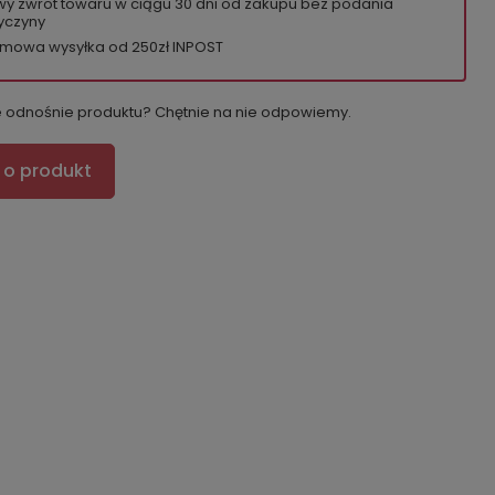
wy zwrot towaru w ciągu
30
dni od zakupu bez podania
yczyny
mowa wysyłka od 250zł INPOST
e odnośnie produktu? Chętnie na nie odpowiemy.
 o produkt