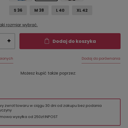
S 36
M 38
L 40
XL 42
aki rozmiar wybrać.
Dodaj do koszyka
bionych
Dodaj do porównania
Możesz kupić także poprzez:
wy zwrot towaru w ciągu
30
dni od zakupu bez podania
yczyny
mowa wysyłka od 250zł INPOST