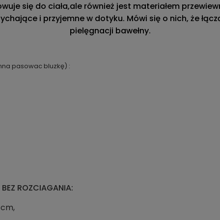
owuje
się do ciała,ale również jest materiałem przewie
ające i przyjemne w dotyku. Mówi się o nich, że łącz
pielęgnacji bawełny.
nna pasowac bluzkę) :
 BEZ ROZCIAGANIA:
 cm,