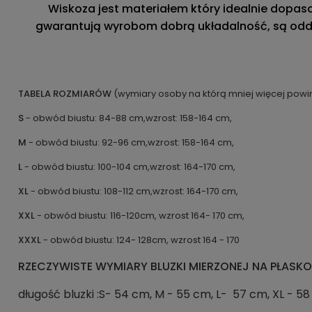
Wiskoza jest materiałem który idealnie
dopas
gwarantują wyrobom dobrą układalność, są oddych
TABELA ROZMIARÓW
(wymiary osoby na którą mniej więcej powi
S
- obwód biustu: 84-88 cm,wzrost: 158-164 cm,
M
- obwód biustu: 92-96 cm,wzrost: 158-164 cm,
L
- obwód biustu: 100-104 cm,wzrost: 164-170 cm,
XL
- obwód biustu: 108-112 cm,wzrost: 164-170 cm,
XXL
- obwód biustu: 116-120cm, wzrost 164- 170 cm,
XXXL
- obwód biustu: 124- 128cm, wzrost 164 - 170
RZECZYWISTE WYMIARY BLUZKI MIERZONEJ NA PŁASKO
długość bluzki :S- 54 cm, M - 55 cm, L- 57 cm, XL - 58