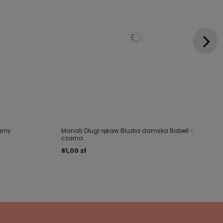
arny
Manati Długi rękaw Bluzka damska Babell -
czarna
81,00 zł