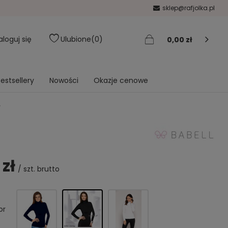
sklep@rafjolka.pl
aloguj się
Ulubione
0
0,00 zł
estsellery
Nowości
Okazje cenowe
y
 zł
/
szt.
brutto
or