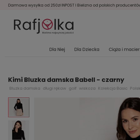
Darmowa wysyłka od 250zł INPOST I Bielizna od polskich producentów 
Dla Niej
Dla Dziecka
Ciąża i macie
Kimi Bluzka damska Babell - czarny
Bluzka damska
długi rękaw
golf
wiskoza
Kolekcja Basic
Pols