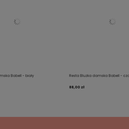
mska Babell - biały
Resta Bluzka damska Babell - cz
88,00 zł