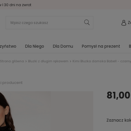
I 30 dni na zwrot
Z
rzyństwo
Dla Niego
Dla Domu
Pomysł na prezent
B
Strona główna
Bluzki z długim rękawem
Kimi Bluzka damska Babell - czarn
ki producent
81,00
Zaznacz kol