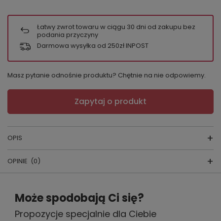
Łatwy zwrot towaru w ciągu
30
dni od zakupu bez
podania przyczyny
Darmowa wysyłka od 250zł INPOST
Masz pytanie odnośnie produktu? Chętnie na nie odpowiemy.
Zapytaj o produkt
OPIS
OPINIE
(0)
SZLAFROK LUNA 806
Napisz swoją opinię
Może spodobają Ci się?
kolor:
WIDOCZNE PONIŻEJ
producent:
FOREX
Propozycje specjalnie dla Ciebie
Twoja ocena:
kraj produkcji:
POLSKA