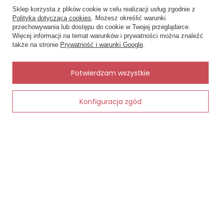
Sklep korzysta z plików cookie w celu realizacji usług zgodnie z
Status zamówienia
Polityką dotyczącą cookies
. Możesz określić warunki
przechowywania lub dostępu do cookie w Twojej przeglądarce.
×
✨ Asystent zakupowy
Śledzenie przesyłki
Więcej informacji na temat warunków i prywatności można znaleźć
Napisz czego szukasz — pokażę
także na stronie
Prywatność i warunki Google
.
Chcę zareklamować produkt
gotowe propozycje.
Chcę zwrócić produkt
✨
AI
Potwierdzam wszystkie
Kontakt
Konfiguracja zgód
Dodaj do koszyka
MOJE KONTO
INFORMACJE
POMOC