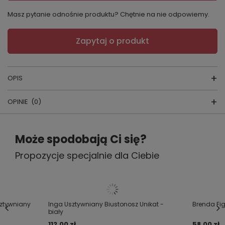
Masz pytanie odnośnie produktu? Chętnie na nie odpowiemy.
Zapytaj o produkt
OPIS
OPINIE
(0)
BIUSTONOSZ BRENDA
Napisz swoją opinię
Może spodobają Ci się?
Propozycje specjalnie dla Ciebie
Twoja ocena:
5/5
Mamy do zaoferowania zmysłowy usztywniany model
biustonosza dla Pań ceniących wygodę i elegancję.
Delikatne wykończenie usztywnianych miseczek
Treść twojej opinii
sztywniany
Inga Usztywniany Biustonosz Unikat -
Brenda Fig
koronką dodaje mu wdzięku a kokardka między
biały
miseczkami dodaje całości subtelności i delikatności.
112,00 zł
58,00 zł