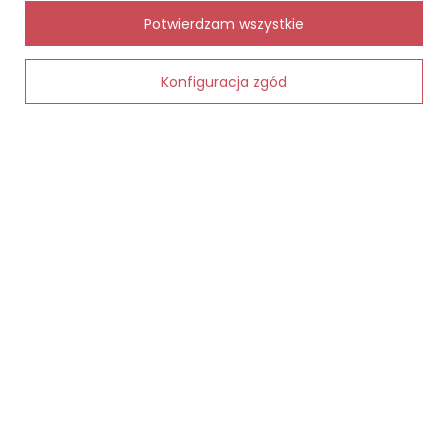
Chcę zareklamować produkt
✨
AI
Potwierdzam wszystkie
Chcę zwrócić produkt
Kontakt
Konfiguracja zgód
Dodaj do koszyka
MOJE KONTO
INFORMACJE
POMOC