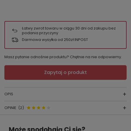
Łatwy zwrot towaru w ciągu
30
dni od zakupu bez
podania przyczyny
Darmowa wysyłka od 250zł INPOST
Masz pytanie odnośnie produktu? Chętnie na nie odpowiemy.
Zapytaj o produkt
OPIS
OPINIE
(2)
BIUSTONOSZ DO KARMIENIA
KOSTAR MM 22
Opinie o MM22 Biustonosz do
Może spodobają Ci się?