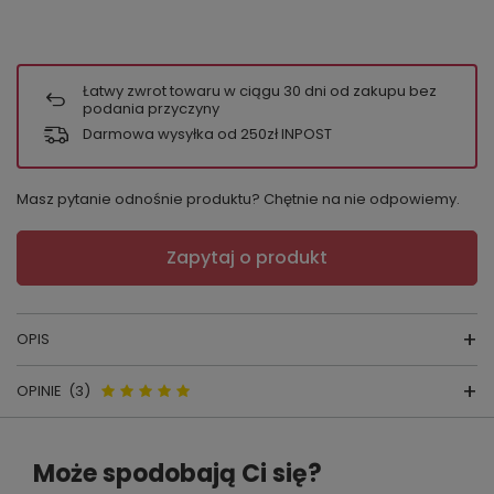
Łatwy zwrot towaru w ciągu
30
dni od zakupu bez
podania przyczyny
Darmowa wysyłka od 250zł INPOST
Masz pytanie odnośnie produktu? Chętnie na nie odpowiemy.
Zapytaj o produkt
OPIS
OPINIE
(3)
FIGI 004
Opinie o bbl 004 Figi damskie
SKŁAD:
92% bawełna, 8% elastan LYCRA
Może spodobają Ci się?
Babell - biały
WYPRODUKOWANE PRZEZ POLSKĄ FIRMĘ: