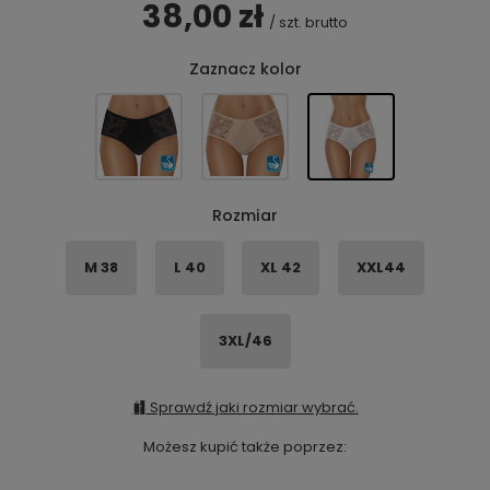
38,00 zł
/
szt.
brutto
Zaznacz kolor
Rozmiar
M 38
L 40
XL 42
XXL44
3XL/46
Sprawdź jaki rozmiar wybrać.
Możesz kupić także poprzez: