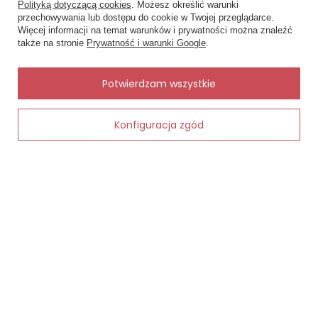
Polityką dotyczącą cookies
. Możesz określić warunki
przechowywania lub dostępu do cookie w Twojej przeglądarce.
×
✨ Asystent zakupowy
Status zamówienia
Więcej informacji na temat warunków i prywatności można znaleźć
Napisz czego szukasz — pokażę
także na stronie
Prywatność i warunki Google
.
Śledzenie przesyłki
gotowe propozycje.
Chcę zareklamować produkt
✨
AI
Potwierdzam wszystkie
Chcę zwrócić produkt
Kontakt
Konfiguracja zgód
Dodaj do koszyka
MOJE KONTO
INFORMACJE
POMOC