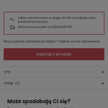
Łatwy zwrot towaru w ciągu
30
dni od zakupu bez
podania przyczyny
Darmowa wysyłka od 250zł INPOST
Masz pytanie odnośnie produktu? Chętnie na nie odpowiemy.
Zapytaj o produkt
OPIS
OPINIE
(0)
GABIDAR 101
skład surowcowy:
95 % BAWEŁNA 5 % ELASTAN
Napisz swoją opinię
producent:
GABIDAR
Może spodobają Ci się?
kraj produkcji:
POLSKA