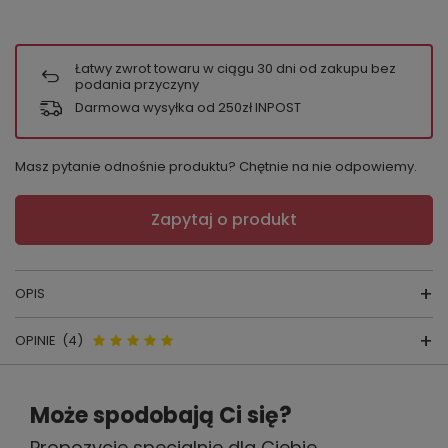
Łatwy zwrot towaru w ciągu
30
dni od zakupu bez
podania przyczyny
Darmowa wysyłka od 250zł INPOST
Masz pytanie odnośnie produktu? Chętnie na nie odpowiemy.
Zapytaj o produkt
OPIS
OPINIE
(4)
BLUZKA MANATI
Opinie o Manati rękaw 3/4 Bluzka
Może spodobają Ci się?
(DŁUGOŚĆ 3/4)
damska Babell - granat
Propozycje specjalnie dla Ciebie
skład surowcowy: 94% wiskoza, 6% elastan,