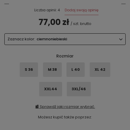
Dodaj swoją opinię
Liczba opinii: 4
77,00 zł
/
szt.
brutto
Zaznacz kolor:
ciemnoniebieski
Rozmiar
S 36
M 38
L 40
XL 42
XXL44
3XL/46
Sprawdź jaki rozmiar wybrać.
Możesz kupić także poprzez: