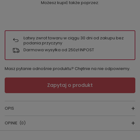
Możesz kupić także poprzez:
Łatwy zwrot towaru w ciągu
30
dni od zakupu bez
podania przyczyny
Darmowa wysyłka od 250zł INPOST
Masz pytanie odnośnie produktu? Chętnie na nie odpowiemy.
Zapytaj o produkt
OPIS
OPINIE
(0)
SATYNOWY SZLAFROK 798