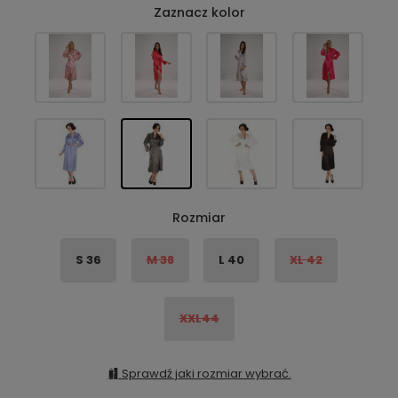
Zaznacz kolor
Rozmiar
S 36
M 38
L 40
XL 42
XXL44
Sprawdź jaki rozmiar wybrać.