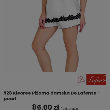
928 Kleoree Piżama damska De Lafense -
pearl
86,00 zł
/
szt.
brutto