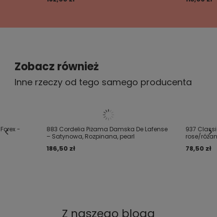
Zobacz również
Inne rzeczy od tego samego producenta
Forex -
883 Cordelia Piżama Damska De Lafense
937 Class
– Satynowa, Rozpinana, pearl
rose/róża
186,50 zł
78,50 zł
Z naszego bloga