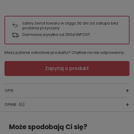
Łatwy zwrot towaru w ciągu
30
dni od zakupu bez
podania przyczyny
Darmowa wysyłka od 250zł INPOST
Masz pytanie odnośnie produktu? Chętnie na nie odpowiemy.
Zapytaj o produkt
OPIS
OPINIE
(0)
Komplet 928 KLEOREE
Napisz swoją opinię
Może spodobają Ci się?
skład surowcowy:
80%Poliamid, 20% Elastan