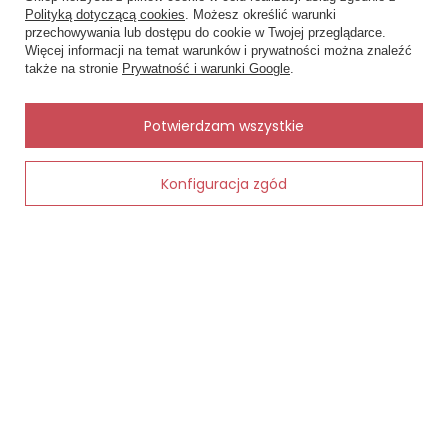
Polityką dotyczącą cookies
. Możesz określić warunki
przechowywania lub dostępu do cookie w Twojej przeglądarce.
×
✨ Asystent zakupowy
Status zamówienia
Więcej informacji na temat warunków i prywatności można znaleźć
Napisz czego szukasz — pokażę
także na stronie
Prywatność i warunki Google
.
Śledzenie przesyłki
gotowe propozycje.
Chcę zareklamować produkt
✨
AI
Potwierdzam wszystkie
Chcę zwrócić produkt
Kontakt
Konfiguracja zgód
Dodaj do koszyka
MOJE KONTO
INFORMACJE
POMOC