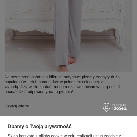
Na przestrzeni ostatnich kilku lat satynowe piżamy zdobyły dużą
popularność. Ich fenomen tkwi w połączeniu elegancji z
wygodą. Czy warto zaufać trendom i zainwestować w taką odzież
nocną? Dziś odpowiemy na to pytanie!
Czytaj więcej
Dbamy o Twoją prywatność
MOJE ZAMÓWIENIE
Sklep korzysta z plików cookie w celu realizacji usług zgodnie z