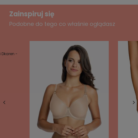
XL OBWÓD BIODER 100 - 104; OBWÓD BIUSTU 94- 97
Zainspiruj się
XXL OBWÓD BIODER 105 - 109; OBWÓD BIUSTU 98- 101
Podobne do tego co właśnie oglądasz
.
RZECZYWISTE WYMIARY SZLAFROKA
MIERZONE NA PŁASKO :
 Dkaren -
długość mierzona od ramienia: S - 120 cm, M- 120 cm,
L - 121 cm ,
XL - 122 cm
XXL - 123
,
szerokość na wysokości pachy mierzona na plecach
od szwu do szwu:
S - 45 cm, M- 49cm, L - 50 cm ,
XL -
52 cm, XXL - 54 cm
szerokość na wysokości bioder mierzona na plecach
od szwu do szwu:
S - 44 cm, M- 48cm, L - 51 cm ,
XL -
53 cM, XXL - 56 cm
długość rękawa: L - 55 cm