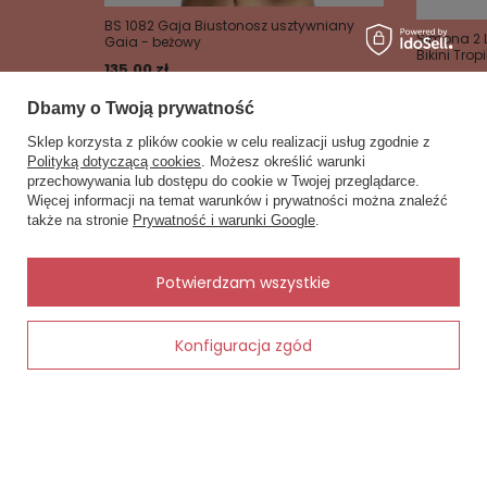
BS 1082 Gaja Biustonosz usztywniany
Simona 2 L
Gaia - beżowy
Bikini Tropi
135,00 zł
123,00 zł
Dbamy o Twoją prywatność
Sklep korzysta z plików cookie w celu realizacji usług zgodnie z
Polityką dotyczącą cookies
. Możesz określić warunki
przechowywania lub dostępu do cookie w Twojej przeglądarce.
×
✨ Asystent zakupowy
Więcej informacji na temat warunków i prywatności można znaleźć
Napisz czego szukasz — pokażę
także na stronie
Prywatność i warunki Google
.
gotowe propozycje.
Zobacz również
Inne rzeczy od tego samego producenta
✨
AI
Potwierdzam wszystkie
Konfiguracja zgód
Dodaj do koszyka
 - śliwka