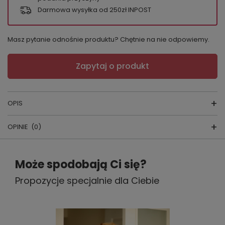
Darmowa wysyłka od 250zł INPOST
Masz pytanie odnośnie produktu? Chętnie na nie odpowiemy.
Zapytaj o produkt
OPIS
OPINIE
(0)
SZLAFROK LUNA 807
Napisz swoją opinię
producent:
FOREX
Może spodobają Ci się?
kraj produkcji:
POLSKA
Propozycje specjalnie dla Ciebie
Twoja ocena:
5/5
dostępne kolory:
wymienione ponizej
skład surowcowy:
100 % polyester
Treść twojej opinii