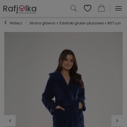
Wstecz
Strona główna
Szlafroki grube i pluszowe
807 Luna II