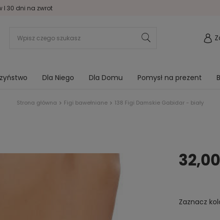
I 30 dni na zwrot
Z
rzyństwo
Dla Niego
Dla Domu
Pomysł na prezent
B
Strona główna
Figi bawełniane
138 Figi Damskie Gabidar - biały
32,00
Zaznacz kol