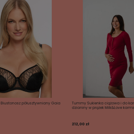
a Biustonosz półusztywniany Gaia
Tummy Sukienka ciążowa i do kar
dzianiny w prążek Milk&Love karm
212,00 zł