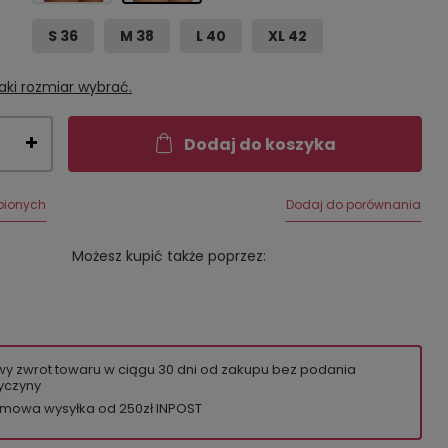
S 36
M 38
L 40
XL 42
aki rozmiar wybrać.
Dodaj do koszyka
bionych
Dodaj do porównania
Możesz kupić także poprzez:
wy zwrot towaru w ciągu
30
dni od zakupu bez podania
yczyny
mowa wysyłka od 250zł INPOST