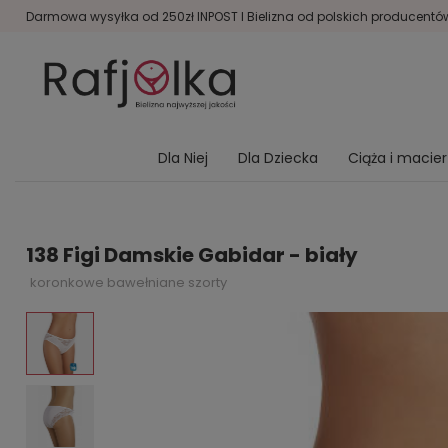
Darmowa wysyłka od 250zł INPOST I Bielizna od polskich producentów 
Dla Niej
Dla Dziecka
Ciąża i macie
138 Figi Damskie Gabidar - biały
koronkowe bawełniane szorty