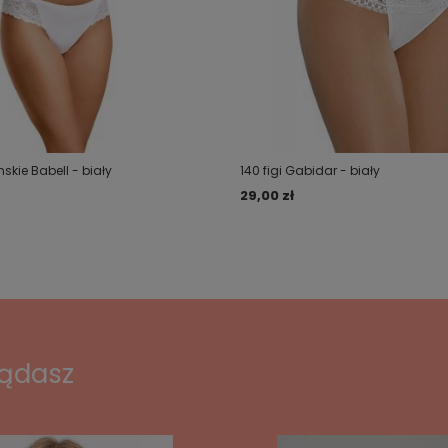
mskie Babell - biały
140 figi Gabidar - biały
29,00 zł
lądasz