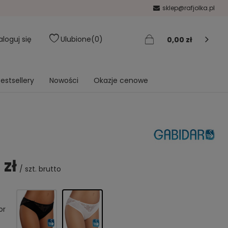
sklep@rafjolka.pl
aloguj się
Ulubione
0
0,00 zł
estsellery
Nowości
Okazje cenowe
 zł
/
szt.
brutto
or