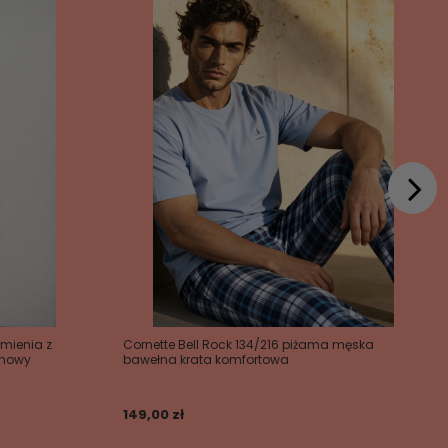
mienia z
Cornette Bell Rock 134/216 piżama męska
inowy
bawełna krata komfortowa
149,00 zł