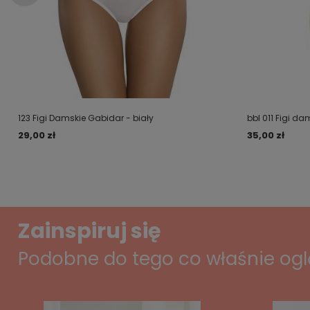
123 Figi Damskie Gabidar - biały
bbl 011 Figi da
29,00 zł
35,00 zł
Zainspiruj się
Podobne do tego co właśnie og