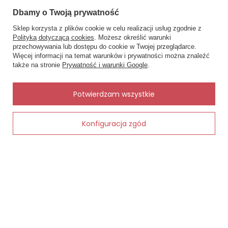
MOJE ZAMÓWIENIE
Dbamy o Twoją prywatność
Sklep korzysta z plików cookie w celu realizacji usług zgodnie z
Status zamówienia
Polityką dotyczącą cookies
. Możesz określić warunki
×
📏 Pomóc dobrać
przechowywania lub dostępu do cookie w Twojej przeglądarce.
rozmiar?
Śledzenie przesyłki
Więcej informacji na temat warunków i prywatności można znaleźć
Podaj obwód pod biustem i w
także na stronie
Prywatność i warunki Google
.
Chcę zareklamować produkt
biuście, a dobiorę rozmiar.
Chcę zwrócić produkt
✨
AI
Potwierdzam wszystkie
Kontakt
Konfiguracja zgód
Dodaj do koszyka
MOJE KONTO
INFORMACJE
POMOC