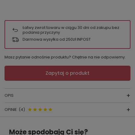
Łatwy zwrot towaru w ciągu
30
dni od zakupu bez
podania przyczyny
Darmowa wysyłka od 250zł INPOST
Masz pytanie odnośnie produktu? Chętnie na nie odpowiemy.
Zapytaj o produkt
OPIS
OPINIE
(4)
BIUSTONOSZ INGA
Opinie o Inga Biustonosz Unikat-
WYPRODUKOWANE PRZEZ POLSKĄ FIRMĘ:
Może spodobają Ci się?
UNIKAT