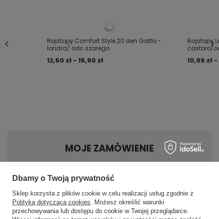
Rajstopy Comfort Style 20 den Gatta -
Rajstopy L
londra/ odc.szarego
castoro/o
12,50 zł - 15,90 zł
10,99 zł -
MOJE ZAMÓWIENIE
Status zamówienia
Dbamy o Twoją prywatność
Śledzenie przesyłki
Sklep korzysta z plików cookie w celu realizacji usług zgodnie z
Chcę zareklamować produkt
Polityką dotyczącą cookies
. Możesz określić warunki
przechowywania lub dostępu do cookie w Twojej przeglądarce.
×
✨ Asystent zakupowy
Chcę zwrócić produkt