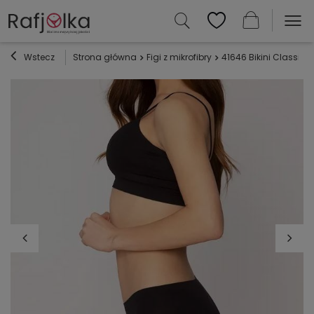
Wstecz
Strona główna
Figi z mikrofibry
41646 Bikini Classic