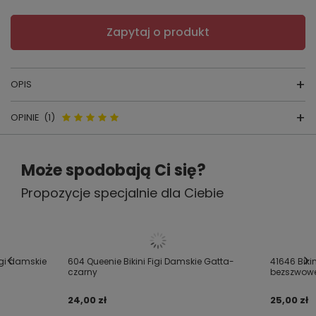
Zapytaj o produkt
OPIS
OPINIE
(1)
FIGI
Opinie o 41646 Bikini Classic
Może spodobają Ci się?
Sensual Figi bezszwowe Gatta-
PRODUCENT: GATTA
Propozycje specjalnie dla Ciebie
czarny
KRAJ PRODUKCJI: POLSKA
5.00
Skład: 73% poliamid, 27% elastan
Liczba wystawionych opinii: 1
igi damskie
604 Queenie Bikini Figi Damskie Gatta-
41646 Biki
czarny
bezszwowe
Napisz swoją opinię
24,00 zł
25,00 zł