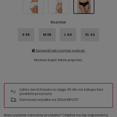
Rozmiar
S 36
M 38
L 40
XL 42
Sprawdź jaki rozmiar wybrać.
Możesz kupić także poprzez:
Łatwy zwrot towaru w ciągu
30
dni od zakupu bez
podania przyczyny
Darmowa wysyłka od 250zł INPOST
Masz pytanie odnośnie produktu? Chętnie na nie odpowiemy.