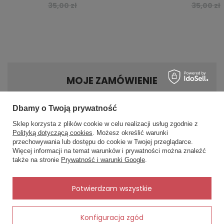
35,00 zł
35,00 zł
MOJE ZAMÓWIENIE
Status zamówienia
Dbamy o Twoją prywatność
Śledzenie przesyłki
Sklep korzysta z plików cookie w celu realizacji usług zgodnie z
Polityką dotyczącą cookies
. Możesz określić warunki
Chcę zareklamować produkt
przechowywania lub dostępu do cookie w Twojej przeglądarce.
×
✨ Asystent zakupowy
Chcę zwrócić produkt
Więcej informacji na temat warunków i prywatności można znaleźć
Napisz czego szukasz — pokażę
także na stronie
Prywatność i warunki Google
.
gotowe propozycje.
Kontakt
✨
AI
Potwierdzam wszystkie
MOJE KONTO
Konfiguracja zgód
Dodaj do koszyka