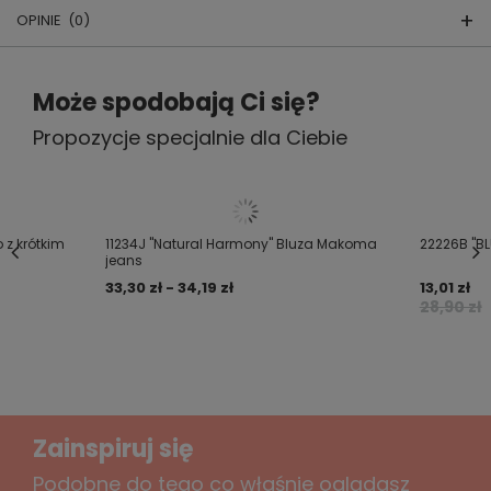
OPINIE
(0)
Body z krótkim rękawem z kolekcji BLUE
Napisz swoją opinię
Może spodobają Ci się?
SEA.
Propozycje specjalnie dla Ciebie
Twoja ocena:
Wykonane z 100% bawełny. Niezwykle
5/5
praktyczne i wygodne.
Zapinane z bezniklowe napki.
Treść twojej opinii
 z krótkim
11234J "Natural Harmony" Bluza Makoma
22226B "BL
-Materiał: 100% bawełna
jeans
33,30 zł - 34,19 zł
13,01 zł
- Producent: Makoma
28,90 zł
- Wyprodukowano w Polsce
Dodaj własne zdjęcie produktu:
Zainspiruj się
Podobne do tego co właśnie oglądasz
Twoje imię