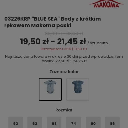
03226KRP "BLUE SEA" Body z krótkim
rękawem Makoma paski
30,00 zł
-
33,00 zł
19,50 zł - 21,45 zł
/
szt.
brutto
Oszczędzasz
35%
(
10,50 zł
).
Najniższa cena towaru w okresie 30 dni przed wprowadzeniem
obniżki
22,50 zł - 24,76 zł
Zaznacz kolor
Rozmiar
92
62
68
74
80
86