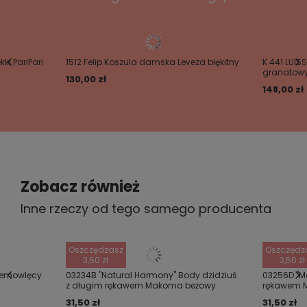
Twój email
ki PariPari
1512 Felip Koszula damska Leveza błękitny
K 441 LUIS
granatow
Wyślij opinię
130,00 zł
148,00 zł
Zobacz również
Inne rzeczy od tego samego producenta
Oszczędzasz
Oszczędz
3,50 zł
3,50 zł
niemowlęcy
03234B "Natural Harmony" Body dzidziuś
03256D "Ma
z długim rękawem Makoma beżowy
rękawem 
31,50 zł
31,50 zł