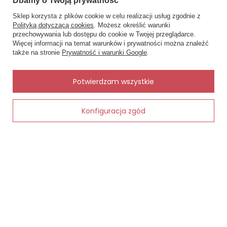
Dbamy o Twoją prywatność
Zobacz również
Sklep korzysta z plików cookie w celu realizacji usług zgodnie z
Inne rzeczy od tego samego producenta
Polityką dotyczącą cookies
. Możesz określić warunki
przechowywania lub dostępu do cookie w Twojej przeglądarce.
×
✨ Asystent zakupowy
Więcej informacji na temat warunków i prywatności można znaleźć
Napisz czego szukasz — pokażę
Oszczędzasz
Oszczędz
także na stronie
Prywatność i warunki Google
.
gotowe propozycje.
8,95 zł
3,15 zł
iemowlęce
✨
AI
Potwierdzam wszystkie
Konfiguracja zgód
Dodaj do koszyka
0805M "ME
Makoma s
16,48 zł -