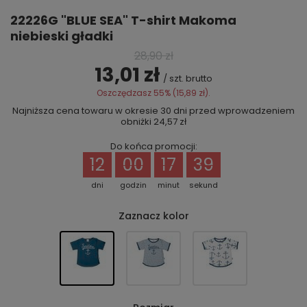
22226G "BLUE SEA" T-shirt Makoma
niebieski gładki
28,90 zł
13,01 zł
/
szt.
brutto
Oszczędzasz
55%
(
15,89 zł
).
Najniższa cena towaru w okresie 30 dni przed wprowadzeniem
obniżki
24,57 zł
Do końca promocji:
12
00
17
39
dni
godzin
minut
sekund
Zaznacz kolor