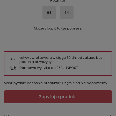
Rozmiar
68
74
Możesz kupić także poprzez:
Łatwy zwrot towaru w ciągu
30
dni od zakupu bez
podania przyczyny
Darmowa wysyłka od 250zł INPOST
Masz pytanie odnośnie produktu? Chętnie na nie odpowiemy.
Zapytaj o produkt
OPIS