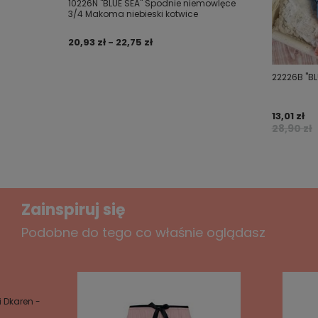
10226N "BLUE SEA" Spodnie niemowlęce
3/4 Makoma niebieski kotwice
Twoje imię
20,93 zł - 22,75 zł
Twój email
22226B "BL
Wyślij opinię
13,01 zł
28,90 zł
Zainspiruj się
Podobne do tego co właśnie oglądasz
 Dkaren -