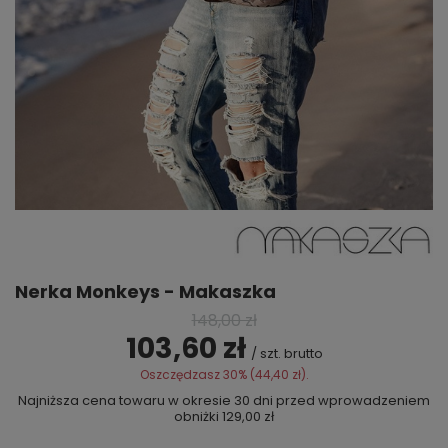
Nerka Monkeys - Makaszka
148,00 zł
103,60 zł
/
szt.
brutto
Oszczędzasz
30
% (
44,40 zł
).
Najniższa cena towaru w okresie 30 dni przed wprowadzeniem
obniżki
129,00 zł