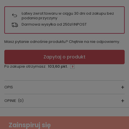
Łatwy zwrot towaru w ciągu
30
dni od zakupu bez
podania przyczyny
Darmowa wysyłka od 250zł INPOST
Masz pytanie odnośnie produktu? Chętnie na nie odpowiemy.
Zapytaj o produkt
Po zakupie otrzymasz:
103,60 pkt.
OPIS
OPINIE
(0)
Napisz swoją opinię
Zainspiruj się
Wodoodporna saszetka do założenia w pasie i nie