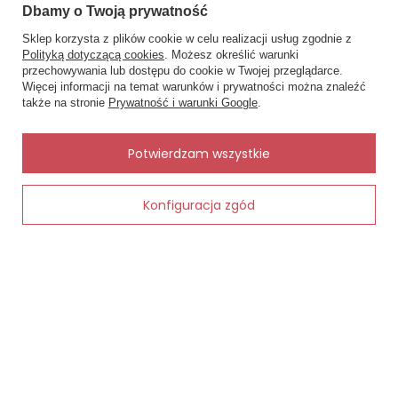
Dbamy o Twoją prywatność
Sklep korzysta z plików cookie w celu realizacji usług zgodnie z
Polityką dotyczącą cookies
. Możesz określić warunki
Otulacz 100% Bamboo Woodland-
Prześciera
przechowywania lub dostępu do cookie w Twojej przeglądarce.
×
✨ Asystent zakupowy
Makaszka
Makaszka
Więcej informacji na temat warunków i prywatności można znaleźć
Napisz czego szukasz — pokażę
87,50 zł - 177,10 zł
93,10 zł -
także na stronie
Prywatność i warunki Google
.
gotowe propozycje.
✨
AI
Potwierdzam wszystkie
Konfiguracja zgód
Dodaj do koszyka
MOJE ZAMÓWIENIE
Status zamówienia
Śledzenie przesyłki
Chcę zareklamować produkt
Chcę zwrócić produkt
Kontakt