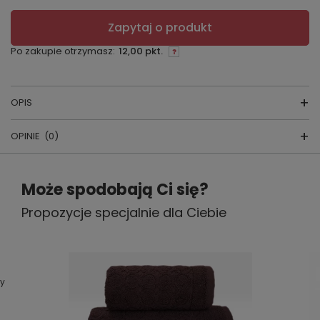
Zapytaj o produkt
Po zakupie otrzymasz:
12,00 pkt.
OPIS
OPINIE
(0)
Ręcznik BELLA
Napisz swoją opinię
Może spodobają Ci się?
Propozycje specjalnie dla Ciebie
Twoja ocena:
To klasyczny, miękki i przyjemny w dotyku
5/5
ręcznik.
Ciekawa kolorystyka ręczników pozwoli
dopasować każdemu kolor ręcznika do
Treść twojej opinii
ny
wystroju łazienki.
Ręczniki są nieodzownym elementem