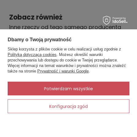
Zobacz również
Inne rzeczy od tego samego producenta
Dbamy o Twoją prywatność
Oszczędzasz
Oszczędz
Sklep korzysta z plików cookie w celu realizacji usług zgodnie z
3,00 zł
5,40 zł
Polityką dotyczącą cookies
. Możesz określić warunki
cjowy
przechowywania lub dostępu do cookie w Twojej przeglądarce.
×
✨ Asystent zakupowy
Więcej informacji na temat warunków i prywatności można znaleźć
Napisz czego szukasz — pokażę
także na stronie
Prywatność i warunki Google
.
gotowe propozycje.
✨
AI
Potwierdzam wszystkie
Palms Ręcz
Ręcznik BELLA Greno - fuksja
Konfiguracja zgód
21,60 zł
12,00 zł
27,00 zł
15,00 zł