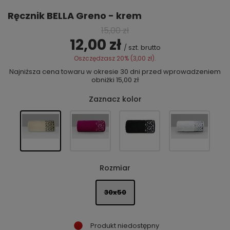
Ręcznik BELLA Greno - krem
15,00 zł
12,00 zł
/
szt.
brutto
Oszczędzasz
20
% (
3,00 zł
).
Najniższa cena towaru w okresie 30 dni przed wprowadzeniem
obniżki
15,00 zł
Zaznacz kolor
Rozmiar
30x50
Produkt niedostępny