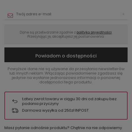
Dane są przetwarzane zgodnie z
polityką prywatności
.
Przesyłając je, akceptujesz jej postanowienia.
Powiadom o dostępności
Powyższe dane nie są używane do przesyłania newsletterów
lub innych reklam. Włączając powiadomienie zgadzasz się
jedynie na wysłanie jednorazowo informacji o ponownej
dostępności tego produktu.
Łatwy zwrot towaru w ciągu
30
dni od zakupu bez
podania przyczyny
Darmowa wysyłka od 250zł INPOST
Masz pytanie odnośnie produktu? Chętnie na nie odpowiemy.