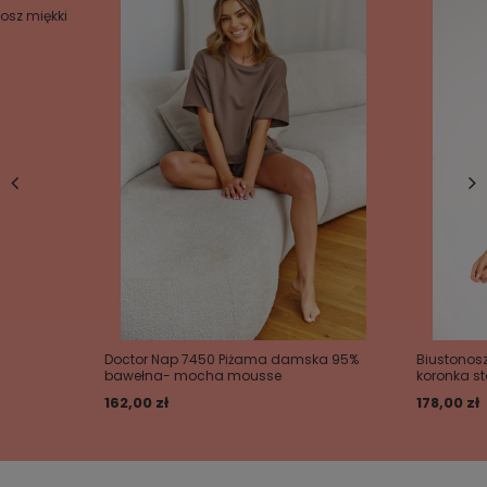
osz miękki
Doctor Nap 7450 Piżama damska 95%
Biustonosz
bawełna- mocha mousse
koronka st
162,00 zł
178,00 zł