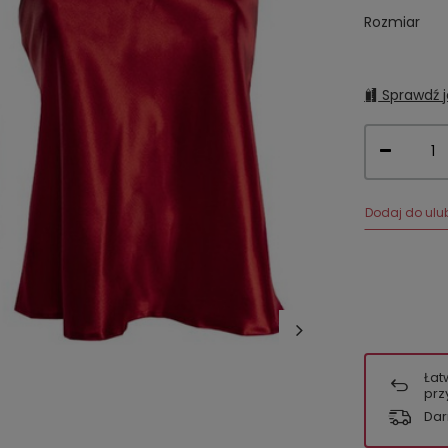
Rozmiar
Sprawdź j
Dodaj do ulu
Łat
prz
Dar