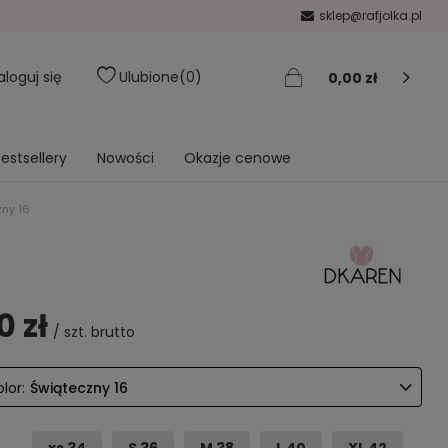
sklep@rafjolka.pl
aloguj się
Ulubione
0
0,00 zł
estsellery
Nowości
Okazje cenowe
ny 16
0 zł
/
szt.
brutto
lor:
Świąteczny 16