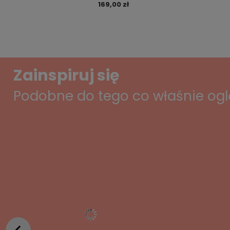
169,00 zł
Zainspiruj się
Podobne do tego co właśnie og