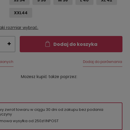
xs 34
S 36
M 38
L 40
XL 42
XXL44
aki rozmiar wybrać.
Dodaj do koszyka
bionych
Dodaj do porównania
Możesz kupić także poprzez:
wy zwrot towaru w ciągu
30
dni od zakupu bez podania
yczyny
mowa wysyłka od 250zł INPOST