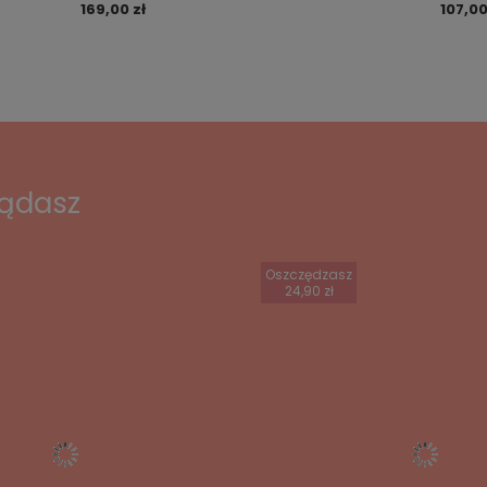
169,00 zł
107,00
lądasz
Oszczędzasz
24,90 zł