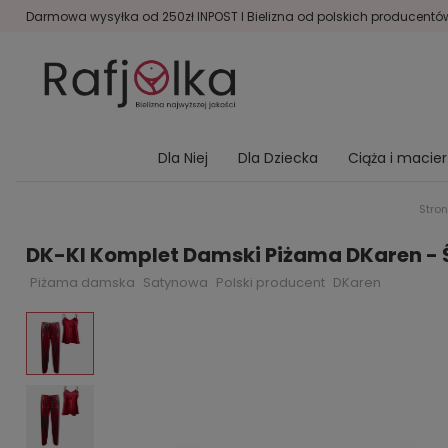
Darmowa wysyłka od 250zł INPOST I Bielizna od polskich producentów 
Dla Niej
Dla Dziecka
Ciąża i macie
Stro
DK-KI Komplet Damski Piżama DKaren - 
Piżama damska
Satynowa
Polski producent
DKaren