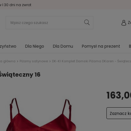
I 30 dni na zwrot
Z
rzyństwo
Dla Niego
Dla Domu
Pomysł na prezent
B
na główna
Piżamy satynowe
DK-KI Komplet Damski Piżama DKaren - Świątecz
Świąteczny 16
163,0
Zaznacz ko