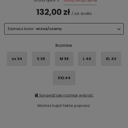
Dodaj swoją opinię
Liczba opinii: 3
132,00 zł
/
szt.
brutto
Zaznacz kolor:
wrzos/czarny
Rozmiar
xs 34
S 36
M 38
L 40
XL 42
XXL44
Sprawdź jaki rozmiar wybrać.
Możesz kupić także poprzez: