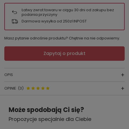
Łatwy zwrot towaru w ciągu
30
dni od zakupu bez
podania przyczyny
Darmowa wysyłka od 250zł INPOST
Masz pytanie odnośnie produktu? Chętnie na nie odpowiemy.
Zapytaj o produkt
OPIS
OPINIE
(3)
HALKA DKaren AGATHA
Opinie o Agatha Halka satynowa
Może spodobają Ci się?
koszulka damska DKaren -
kraj produkcji:
POLSKA
Propozycje specjalnie dla Ciebie
wrzos/czarny
producent :
DKaren