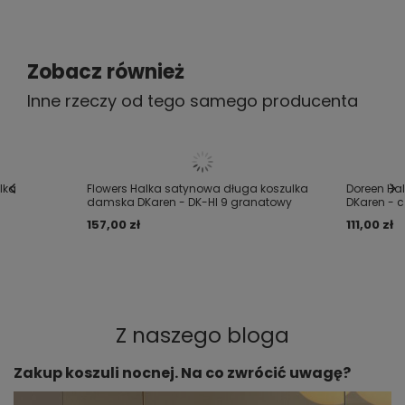
szerokość pod pachami: 33cm; 35cm; 39cm; 42cm;
Czy opinia była pomocna?
Tak
1
Nie
0
45cm
Zobacz również
5/5
Inne rzeczy od tego samego producenta
Zmysłowa, elegancka i wygodna :) Polecam
2020-07-13
Sandra, Gdańsk
Czy opinia była pomocna?
Tak
0
Nie
1
lka
Flowers Halka satynowa długa koszulka
Doreen Ha
damska DKaren - DK-HI 9 granatowy
DKaren - c
5/5
157,00 zł
111,00 zł
Piękna i bardzo zmysłowa halka
2019-11-30
Sandra, Gdańsk
Czy opinia była pomocna?
Tak
0
Nie
1
Z naszego bloga
Zakup koszuli nocnej. Na co zwrócić uwagę?