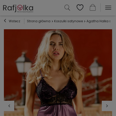
Wstecz
Strona główna
Koszulki satynowe
Agatha Halka sat