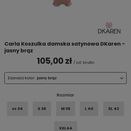
Carla Koszulka damska satynowa DKaren -
jasny brąz
105,00 zł
/
szt.
brutto
Zaznacz kolor:
jasny brąz
Rozmiar
xs 34
S 36
M 38
L 40
XL 42
XXL44