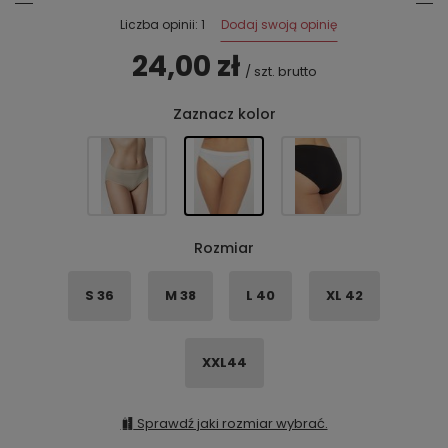
Dodaj swoją opinię
Liczba opinii: 1
24,00 zł
/
szt.
brutto
Zaznacz kolor
Rozmiar
S 36
M 38
L 40
XL 42
XXL44
Sprawdź jaki rozmiar wybrać.