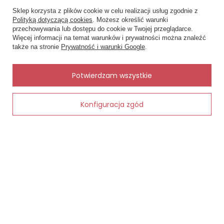
Sklep korzysta z plików cookie w celu realizacji usług zgodnie z
Status zamówienia
Polityką dotyczącą cookies
. Możesz określić warunki
Śledzenie przesyłki
przechowywania lub dostępu do cookie w Twojej przeglądarce.
×
✨ Asystent zakupowy
Więcej informacji na temat warunków i prywatności można znaleźć
Napisz czego szukasz — pokażę
Chcę zareklamować produkt
także na stronie
Prywatność i warunki Google
.
gotowe propozycje.
Chcę zwrócić produkt
Kontakt
✨
AI
Potwierdzam wszystkie
Konfiguracja zgód
Dodaj do koszyka
MOJE KONTO
INFORMACJE
POMOC