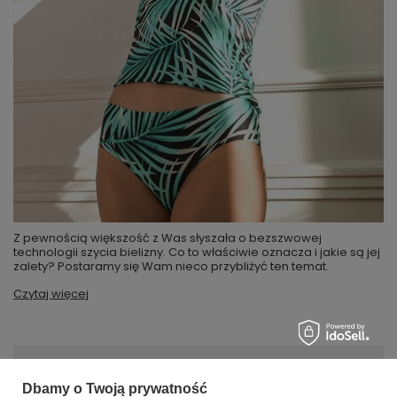
Z pewnością większość z Was słyszała o bezszwowej
technologii szycia bielizny. Co to właściwie oznacza i jakie są jej
zalety? Postaramy się Wam nieco przybliżyć ten temat.
Czytaj więcej
MOJE ZAMÓWIENIE
Dbamy o Twoją prywatność