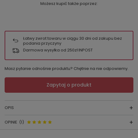
Możesz kupić także poprzez:
Łatwy zwrot towaru w ciągu
30
dni od zakupu bez
podania przyczyny
Darmowa wysyłka od 250zł INPOST
Masz pytanie odnośnie produktu? Chętnie na nie odpowiemy.
Zapytaj o produkt
OPIS
OPINIE
(1)
FIGI