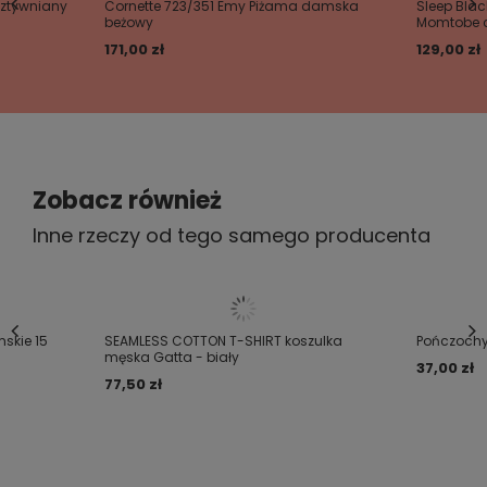
sztywniany
Cornette 723/351 Emy Piżama damska
Sleep Blac
2023-10-23
beżowy
Momtobe 
Lucyna, Strzepcz
171,00 zł
129,00 zł
Czy opinia była pomocna?
Tak
0
Nie
0
Zobacz również
Inne rzeczy od tego samego producenta
mskie 15
SEAMLESS COTTON T-SHIRT koszulka
Pończochy 
męska Gatta - biały
37,00 zł
77,50 zł