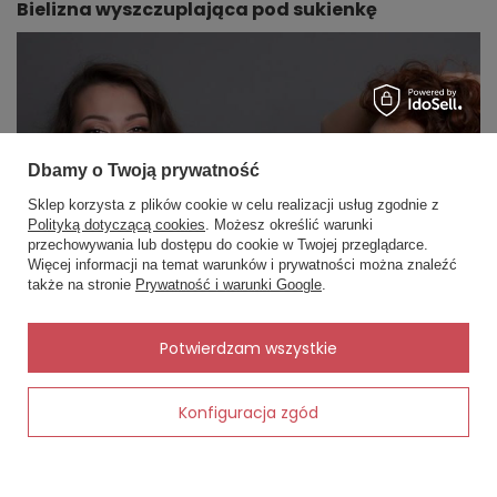
Bielizna wyszczuplająca pod sukienkę
Dbamy o Twoją prywatność
Sklep korzysta z plików cookie w celu realizacji usług zgodnie z
Polityką dotyczącą cookies
. Możesz określić warunki
przechowywania lub dostępu do cookie w Twojej przeglądarce.
×
✨ Asystent zakupowy
Więcej informacji na temat warunków i prywatności można znaleźć
Napisz czego szukasz — pokażę
także na stronie
Prywatność i warunki Google
.
gotowe propozycje.
✨
AI
Potwierdzam wszystkie
Konfiguracja zgód
Dodaj do koszyka