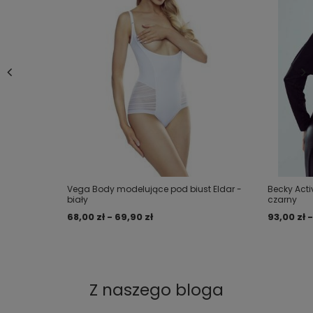
Vega Body modelujące pod biust Eldar -
Becky Acti
biały
czarny
68,00 zł - 69,90 zł
93,00 zł -
Z naszego bloga