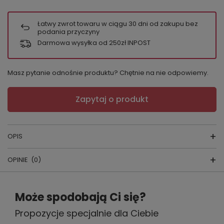
Łatwy zwrot towaru w ciągu
30
dni od zakupu bez
podania przyczyny
Darmowa wysyłka od 250zł INPOST
Masz pytanie odnośnie produktu? Chętnie na nie odpowiemy.
Zapytaj o produkt
OPIS
OPINIE
(0)
FIGI Violana
Napisz swoją opinię
Może spodobają Ci się?
KOLOR:
beżowy,czarny,biały
Propozycje specjalnie dla Ciebie
Twoja ocena:
PRODUCENT:
Eldar