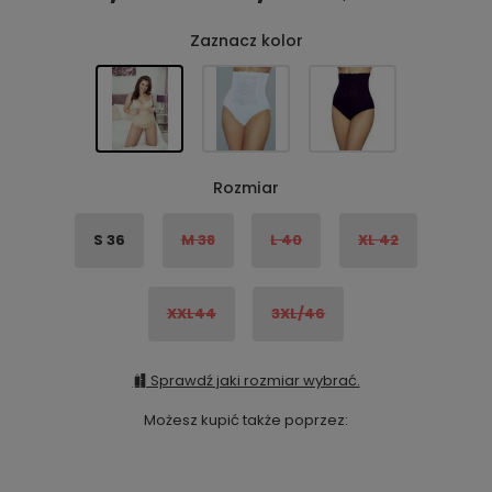
Zaznacz kolor
Rozmiar
S 36
M 38
L 40
XL 42
XXL44
3XL/46
Sprawdź jaki rozmiar wybrać.
Możesz kupić także poprzez: