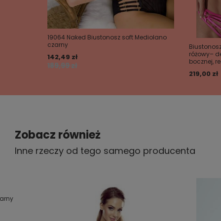
19064 Naked Biustonosz soft Mediolano
czarny
Biustonosz
różowy– de
142,49 zł
bocznej, 
189,99 zł
219,00 zł
Zobacz również
Inne rzeczy od tego samego producenta
zarny