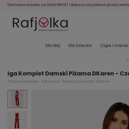
Darmowa wysyłka od 250zł INPOST I Bielizna od polskich producentów 
Dla Niej
Dla Dziecka
Ciąża i macie
St
Iga Komplet Damski Piżama DKaren - C
Piżama damska
Satynowa
Polski producent
DKaren