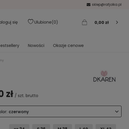
sklep@rafjolka.pl
aloguj się
Ulubione
0
0,00 zł
estsellery
Nowości
Okazje cenowe
ony
0 zł
/
szt.
brutto
lor:
czerwony