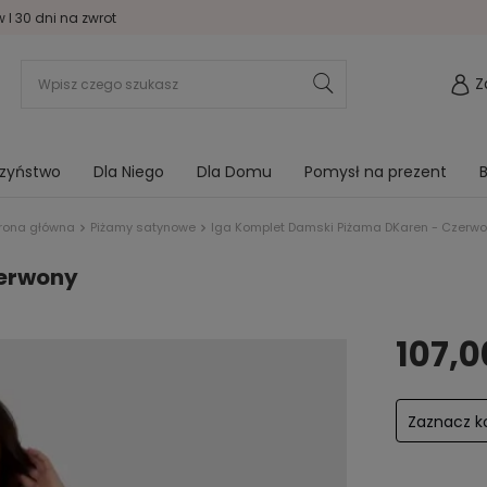
I 30 dni na zwrot
Z
rzyństwo
Dla Niego
Dla Domu
Pomysł na prezent
B
rona główna
Piżamy satynowe
Iga Komplet Damski Piżama DKaren - Czerw
zerwony
107,0
Zaznacz ko