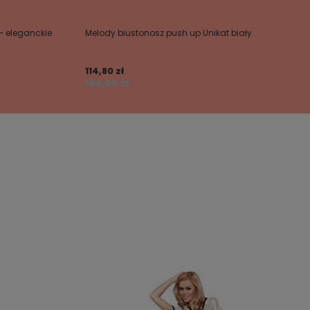
– eleganckie
Melody biustonosz push up Unikat biały
114,80 zł
164,00 zł