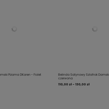
mski Piżama DKaren - Fiolet
Belinda Satynowy Szlafrok Damski
czerwona
110,00 zł - 130,00 zł