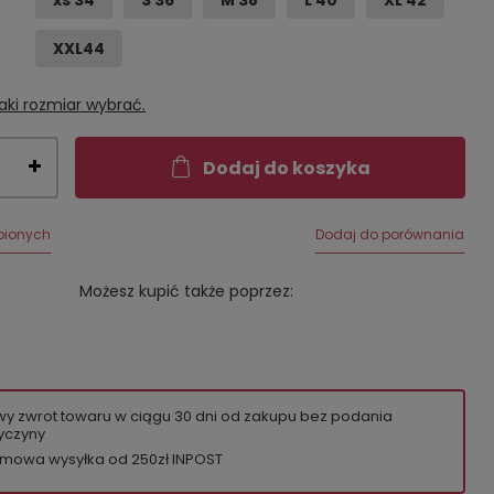
xs 34
S 36
M 38
L 40
XL 42
XXL44
aki rozmiar wybrać.
Dodaj do koszyka
bionych
Dodaj do porównania
Możesz kupić także poprzez:
wy zwrot towaru w ciągu
30
dni od zakupu bez podania
yczyny
mowa wysyłka od 250zł INPOST