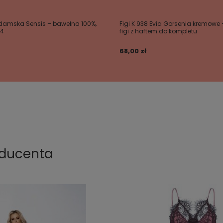
 damska Sensis – bawełna 100%,
Figi K 938 Evia Gorsenia kremowe 
/4
figi z haftem do kompletu
68,00 zł
oducenta