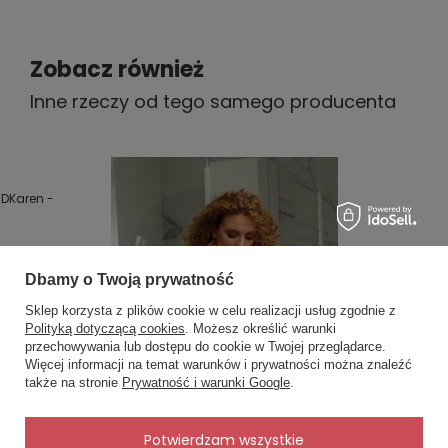
Zobacz również
Inne rzeczy od tego samego producenta
DKaren -
Dbamy o Twoją prywatność
Sklep korzysta z plików cookie w celu realizacji usług zgodnie z
Polityką dotyczącą cookies
. Możesz określić warunki
przechowywania lub dostępu do cookie w Twojej przeglądarce.
×
✨ Asystent zakupowy
Więcej informacji na temat warunków i prywatności można znaleźć
Napisz czego szukasz — pokażę
także na stronie
Prywatność i warunki Google
.
gotowe propozycje.
✨
AI
Potwierdzam wszystkie