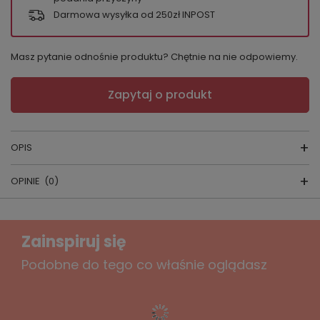
Darmowa wysyłka od 250zł INPOST
Masz pytanie odnośnie produktu? Chętnie na nie odpowiemy.
Zapytaj o produkt
OPIS
OPINIE
(0)
Komplet DKaren Z
ala
Napisz swoją opinię
Zainspiruj się
materiał:
satyna
Twoja ocena:
Podobne do tego co właśnie oglądasz
5/5
producent:
DKAREN
kraj produkcji:
POLSKA
Treść twojej opinii