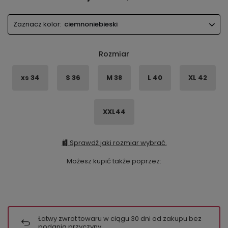
Zaznacz kolor:
ciemnoniebieski
Rozmiar
xs 34
S 36
M 38
L 40
XL 42
XXL44
Sprawdź jaki rozmiar wybrać.
Możesz kupić także poprzez:
Łatwy zwrot towaru w ciągu
30
dni od zakupu bez
podania przyczyny