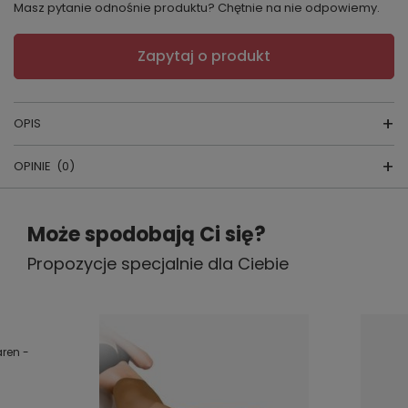
Masz pytanie odnośnie produktu? Chętnie na nie odpowiemy.
Zapytaj o produkt
OPIS
OPINIE
(0)
SZLAFROK PODOMKA
Napisz swoją opinię
Może spodobają Ci się?
ADELAIDE Dkaren
Propozycje specjalnie dla Ciebie
Twoja ocena:
5/5
skład surowcow
y:
SATYNA
Treść twojej opinii
producent
: DKAREN
ren -
kraj produkcji:
POLSKA
.