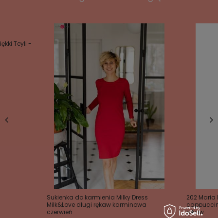
kki Teyli -
Sukienka do karmienia Milky Dress
202 Maria 
Milk&Love długi rękaw karminowa
cappuccin
czerwień
rękaw