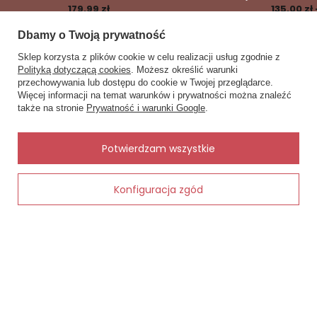
179,99 zł
135,00 zł 
Dbamy o Twoją prywatność
Sklep korzysta z plików cookie w celu realizacji usług zgodnie z
Polityką dotyczącą cookies
. Możesz określić warunki
przechowywania lub dostępu do cookie w Twojej przeglądarce.
×
✨ Asystent zakupowy
Zobacz również
Więcej informacji na temat warunków i prywatności można znaleźć
Napisz czego szukasz — pokażę
także na stronie
Prywatność i warunki Google
.
gotowe propozycje.
Inne rzeczy od tego samego producenta
✨
AI
Potwierdzam wszystkie
ki DKaren
Konfiguracja zgód
Dodaj do koszyka
Elizabeth