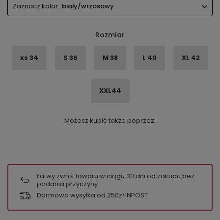
Zaznacz kolor:
biały/wrzosowy
Rozmiar
xs 34
S 36
M 38
L 40
XL 42
XXL44
Możesz kupić także poprzez:
Łatwy zwrot towaru w ciągu
30
dni od zakupu bez
podania przyczyny
Darmowa wysyłka od 250zł INPOST