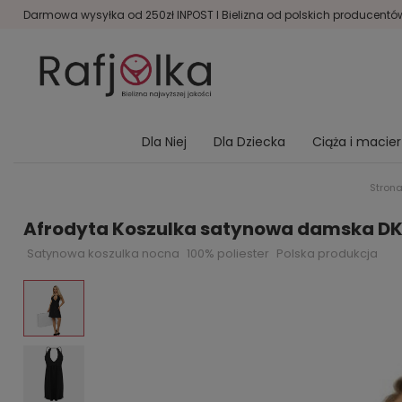
Darmowa wysyłka od 250zł INPOST I Bielizna od polskich producentów 
Dla Niej
Dla Dziecka
Ciąża i macie
Stron
Afrodyta Koszulka satynowa damska DK
Satynowa koszulka nocna
100% poliester
Polska produkcja