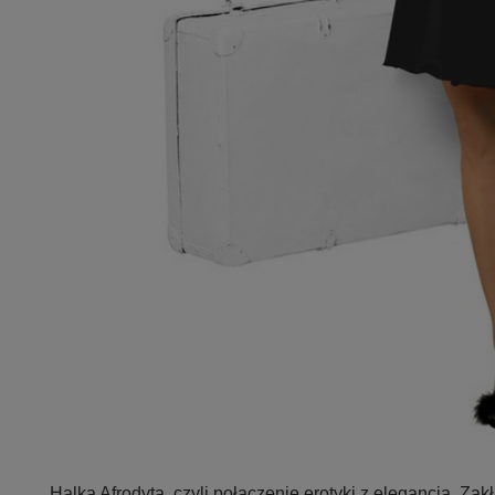
Halka Afrodyta, czyli połączenie erotyki z elegancją. 