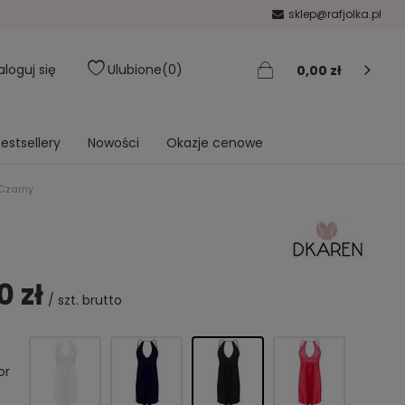
sklep@rafjolka.pl
aloguj się
Ulubione
0
0,00 zł
estsellery
Nowości
Okazje cenowe
Czarny
0 zł
/
szt.
brutto
or