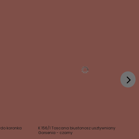
ordo koronka
K 156/1 Toscana biustonosz usztywniany
Gorsenia - czarny