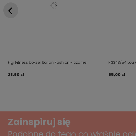
Figi Fitness bokser Italian Fashion - czarne
F 3343/54 Lou 
28,90 zł
55,00 zł
Zainspiruj się
Podobne do tego co właśnie og