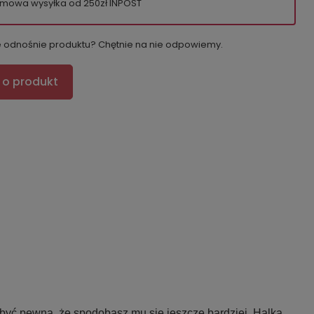
mowa wysyłka od 250zł INPOST
e odnośnie produktu? Chętnie na nie odpowiemy.
 o produkt
 być pewna, że spodobasz mu się jeszcze bardziej. Halka