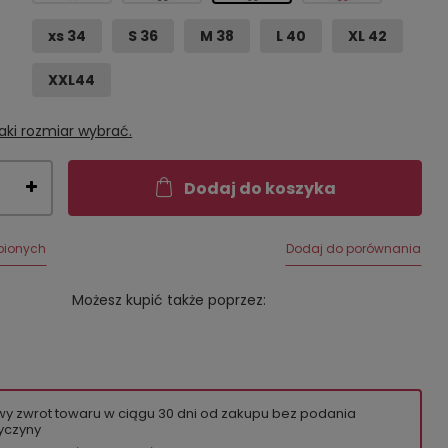
xs 34
S 36
M 38
L 40
XL 42
XXL44
aki rozmiar wybrać.
Dodaj do koszyka
bionych
Dodaj do porównania
Możesz kupić także poprzez:
wy zwrot towaru w ciągu
30
dni od zakupu bez podania
yczyny