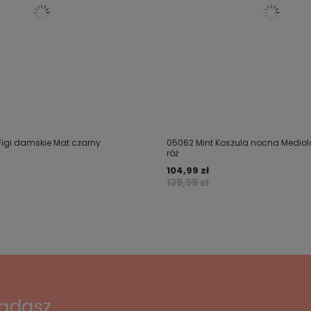
Figi damskie Mat czarny
05062 Mint Koszula nocna Medio
róż
104,99 zł
139,99 zł
lądasz