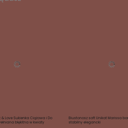
 & Love Sukienka Ciążowa i Do
Biustonosz soft Unikat Marissa b
łniana błękitna w kwiaty
stabilny elegancki