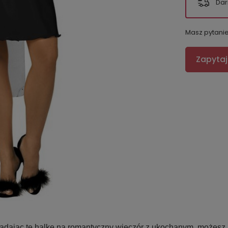
Dar
Masz pytani
Zapytaj
Zakładając tę halkę na romantyczny wieczór z ukochanym, możesz