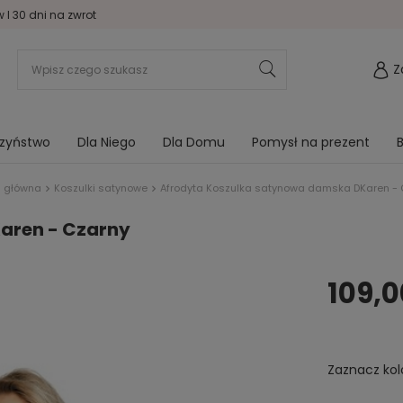
I 30 dni na zwrot
Z
rzyństwo
Dla Niego
Dla Domu
Pomysł na prezent
B
a główna
Koszulki satynowe
Afrodyta Koszulka satynowa damska DKaren - 
aren - Czarny
109,0
Zaznacz kol