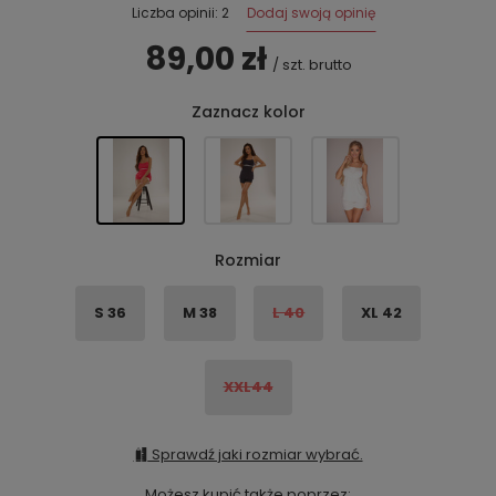
Dodaj swoją opinię
Liczba opinii: 2
89,00 zł
/
szt.
brutto
Zaznacz kolor
Rozmiar
S 36
M 38
L 40
XL 42
XXL44
Sprawdź jaki rozmiar wybrać.
Możesz kupić także poprzez: