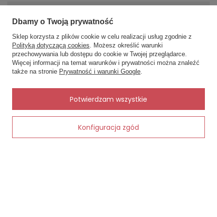
MOJE ZAMÓWIENIE
Dbamy o Twoją prywatność
Sklep korzysta z plików cookie w celu realizacji usług zgodnie z
Status zamówienia
Polityką dotyczącą cookies
. Możesz określić warunki
przechowywania lub dostępu do cookie w Twojej przeglądarce.
×
Śledzenie przesyłki
✨ Asystent zakupowy
Więcej informacji na temat warunków i prywatności można znaleźć
Napisz czego szukasz — pokażę
Chcę zareklamować produkt
także na stronie
Prywatność i warunki Google
.
gotowe propozycje.
Chcę zwrócić produkt
✨
AI
Potwierdzam wszystkie
Kontakt
Konfiguracja zgód
Dodaj do koszyka
MOJE KONTO
INFORMACJE
POMOC