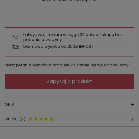
Łatwy zwrot towaru w ciągu
30
dni od zakupu bez
podania przyczyny
Darmowa wysyłka od 250zł INPOST
Masz pytanie odnośnie produktu? Chętnie na nie odpowiemy.
Zapytaj o produkt
OPIS
OPINIE
(2)
Piżamka damska 915
Opinie o 915 Kropki Piżama
skład surowcowy:
wiskoza 94%, lycra 6%