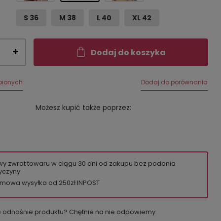
S 36
M 38
L 40
XL 42
Dodaj do koszyka
bionych
Dodaj do porównania
Możesz kupić także poprzez:
wy zwrot towaru w ciągu
30
dni od zakupu bez podania
yczyny
mowa wysyłka od 250zł INPOST
e odnośnie produktu? Chętnie na nie odpowiemy.