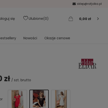
sklep@rafjolka.pl
aloguj się
Ulubione
0
0,00 zł
estsellery
Nowości
Okazje cenowe
0 zł
/
szt.
brutto
or