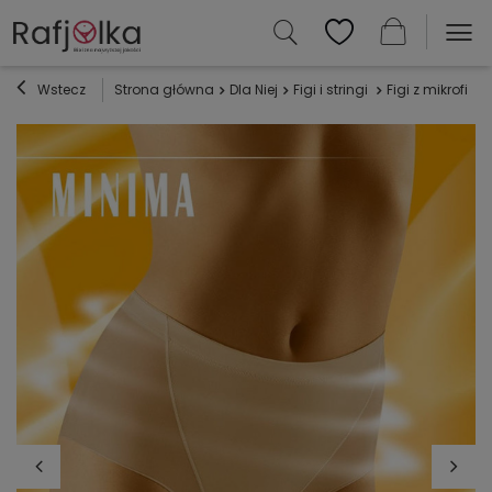
Wstecz
Strona główna
Dla Niej
Figi i stringi
Figi z mikrofibry