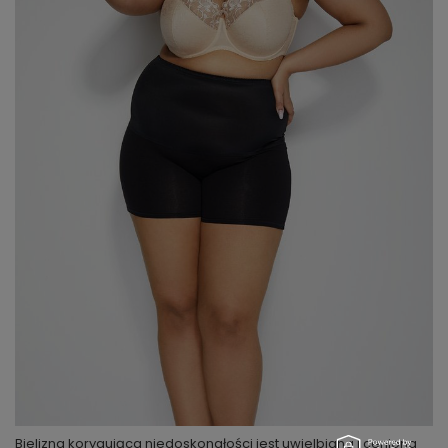
Bielizna korygująca niedoskonałości jest uwielbiana i ceniona