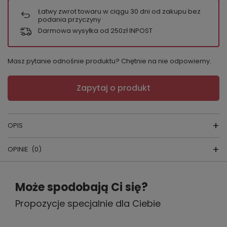
Łatwy zwrot towaru w ciągu
30
dni od zakupu bez
podania przyczyny
Darmowa wysyłka od 250zł INPOST
Masz pytanie odnośnie produktu? Chętnie na nie odpowiemy.
Zapytaj o produkt
OPIS
OPINIE
(0)
Figi modelujące Minima
Napisz swoją opinię
producent:
Wol-Bar
Może spodobają Ci się?
skład:
58% poliamid, 42% elastan
Propozycje specjalnie dla Ciebie
Twoja ocena:
5/5
kraj produkcji:
Polska