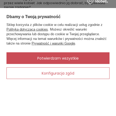
przez wiele kobiet. Jak odpowiednio ją dobrać, by spełniała
swoje zadanie?
Dbamy o Twoją prywatność
Czytaj więcej
Sklep korzysta z plików cookie w celu realizacji usług zgodnie z
Polityką dotyczącą cookies
. Możesz określić warunki
przechowywania lub dostępu do cookie w Twojej przeglądarce.
×
✨ Asystent zakupowy
Więcej informacji na temat warunków i prywatności można znaleźć
Napisz czego szukasz — pokażę
MOJE ZAMÓWIENIE
także na stronie
Prywatność i warunki Google
.
gotowe propozycje.
Status zamówienia
✨
AI
Potwierdzam wszystkie
Śledzenie przesyłki
Chcę zareklamować produkt
Konfiguracja zgód
Dodaj do koszyka
Chcę zwrócić produkt
Kontakt
MOJE KONTO