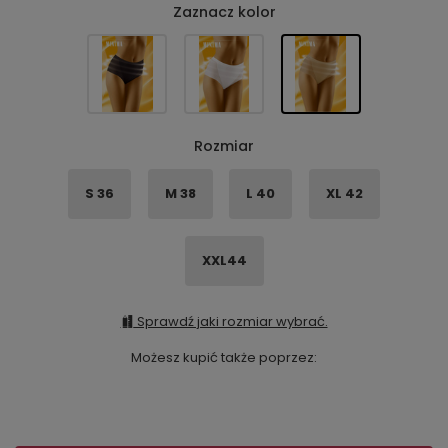
Zaznacz kolor
Rozmiar
S 36
M 38
L 40
XL 42
XXL44
Sprawdź jaki rozmiar wybrać.
Możesz kupić także poprzez: