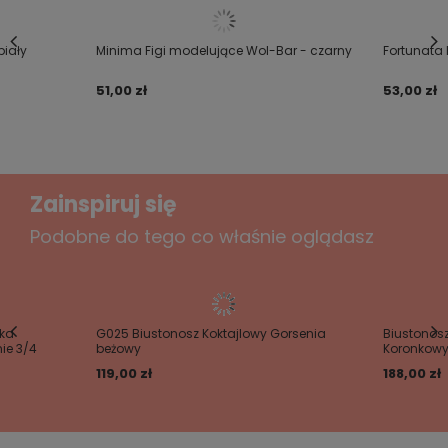
Wysokie figi modelujące brzuch, talię oraz linię bioder.
Ultracienka dzianina cięta laserowo i płaskie szwy
Treść twojej opinii
powodują iż bielizna nie odznacza się pod ubraniem.
biały
Minima Figi modelujące Wol-Bar - czarny
Fortunata 
Specjalny krój fig zapewnia niezwykły komfort
51,00 zł
użytkowania.
53,00 zł
Dodaj własne zdjęcie produktu:
Zainspiruj się
Podobne do tego co właśnie oglądasz
Twoje imię
Twój email
ka
G025 Biustonosz Koktajlowy Gorsenia
Biustonosz
ie 3/4
beżowy
Koronkowy 
119,00 zł
188,00 zł
Wyślij opinię