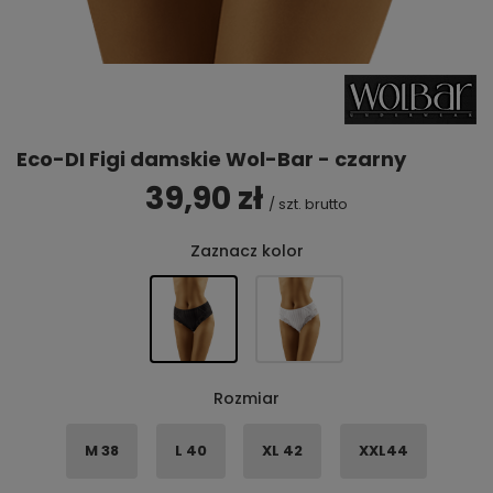
Eco-DI Figi damskie Wol-Bar - czarny
39,90 zł
/
szt.
brutto
Zaznacz kolor
Rozmiar
M 38
L 40
XL 42
XXL44