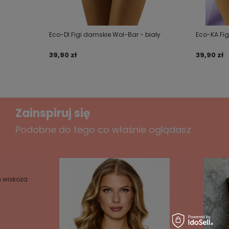
Twój email
Eco-DI Figi damskie Wol-Bar - biały
Eco-KA Fig
Wyślij opinię
39,90 zł
39,90 zł
Zainspiruj się
Podobne do tego co właśnie oglądasz
h wiskoza