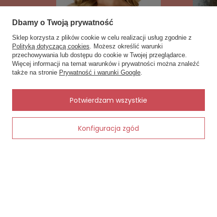
Dbamy o Twoją prywatność
Sklep korzysta z plików cookie w celu realizacji usług zgodnie z
Polityką dotyczącą cookies
. Możesz określić warunki
przechowywania lub dostępu do cookie w Twojej przeglądarce.
×
✨ Asystent zakupowy
Więcej informacji na temat warunków i prywatności można znaleźć
Napisz czego szukasz — pokażę
także na stronie
Prywatność i warunki Google
.
gotowe propozycje.
✨
AI
Potwierdzam wszystkie
2620 Biustonosz Lupoline– granatowa
86399 Zoe
braletka z fiszbinami i koronką
153,00 zł
160,00 zł
Konfiguracja zgód
Dodaj do koszyka
Zobacz również
Inne rzeczy od tego samego producenta