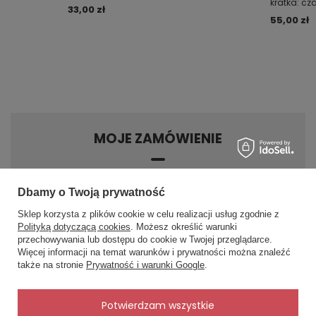
kratka: cz
33,00 zł
55,00 zł
MOJE ZAMÓWIENIE
Status zamówienia
Dbamy o Twoją prywatność
Śledzenie przesyłki
Chcę zareklamować produkt
Sklep korzysta z plików cookie w celu realizacji usług zgodnie z
Polityką dotyczącą cookies
. Możesz określić warunki
Chcę zwrócić produkt
przechowywania lub dostępu do cookie w Twojej przeglądarce.
×
✨ Asystent zakupowy
Więcej informacji na temat warunków i prywatności można znaleźć
Kontakt
Napisz czego szukasz — pokażę
także na stronie
Prywatność i warunki Google
.
gotowe propozycje.
✨
AI
Potwierdzam wszystkie