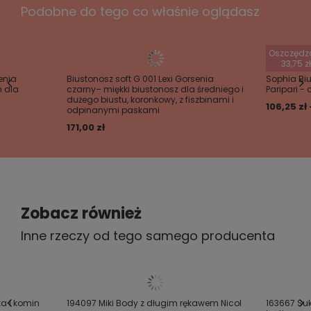
Podobne do tego co właśnie oglądasz
Twoje imię
Oszczędz
33,75 z
Twój email
enia
Biustonosz soft G 001 Lexi Gorsenia
Sophia Bi
m dla
czarny– miękki biustonosz dla średniego i
Paripari - 
dużego biustu, koronkowy, z fiszbinami i
106,25 zł 
odpinanymi paskami
Wyślij opinię
171,00 zł
Zobacz również
Inne rzeczy od tego samego producenta
a i komin
194097 Miki Body z długim rękawem Nicol
163667 Suk