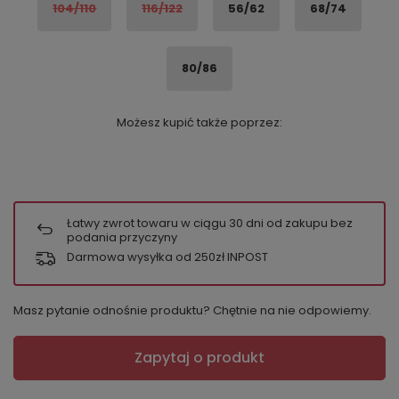
104/110
116/122
56/62
68/74
80/86
Możesz kupić także poprzez:
Łatwy zwrot towaru w ciągu
30
dni od zakupu bez
podania przyczyny
Darmowa wysyłka od 250zł INPOST
Masz pytanie odnośnie produktu? Chętnie na nie odpowiemy.
Zapytaj o produkt