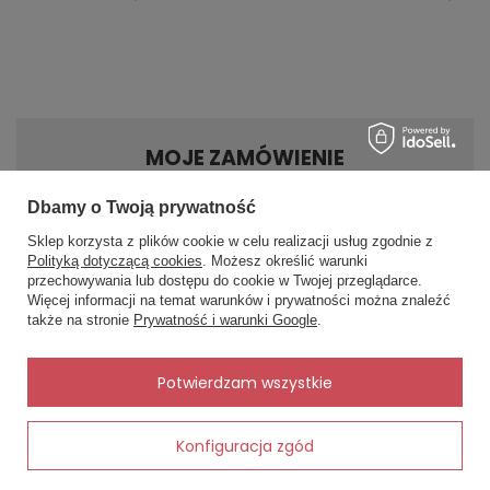
MOJE ZAMÓWIENIE
Dbamy o Twoją prywatność
Status zamówienia
Sklep korzysta z plików cookie w celu realizacji usług zgodnie z
Śledzenie przesyłki
Polityką dotyczącą cookies
. Możesz określić warunki
Chcę zareklamować produkt
przechowywania lub dostępu do cookie w Twojej przeglądarce.
×
✨ Asystent zakupowy
Więcej informacji na temat warunków i prywatności można znaleźć
Chcę zwrócić produkt
Napisz czego szukasz — pokażę
także na stronie
Prywatność i warunki Google
.
gotowe propozycje.
Kontakt
✨
AI
Potwierdzam wszystkie
MOJE KONTO
Konfiguracja zgód
Dodaj do koszyka