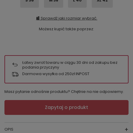
S 36
M 38
L 40
XL 42
Sprawdź jaki rozmiar wybrać.
Możesz kupić także poprzez:
Łatwy zwrot towaru w ciągu
30
dni od zakupu bez
podania przyczyny
Darmowa wysyłka od 250zł INPOST
Masz pytanie odnośnie produktu? Chętnie na nie odpowiemy.
Zapytaj o produkt
OPIS