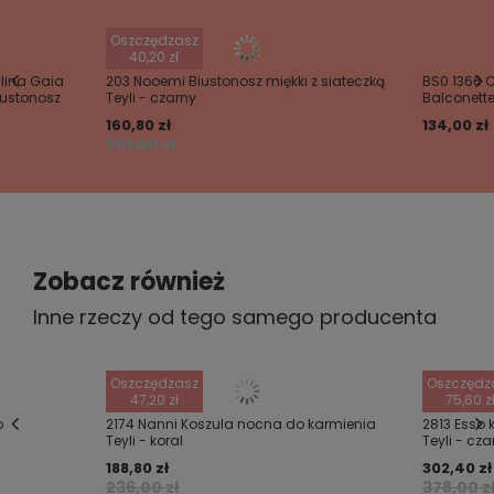
takiemu krojowi koszula nie opina sylwetki, maskuje
Twoje imię
kobiece niedoskonałości, kryje kobiecy brzuszek i jest
Oszczędzasz
bardzo komfortowa w użytkowaniu.
40,20 zł
Twój email
alina Gaia
203 Nooemi Biustonosz miękki z siateczką
BS0 1366 C
Z tyłu pleców jest przeszyta przez środek i dzięki
iustonosz
Teyli - czarny
Balconett
takiemu przeszyciu wysmukla sylwetkę.
160,80 zł
134,00 zł
Wyślij opinię
201,00 zł
Zobacz również
Inne rzeczy od tego samego producenta
Oszczędzasz
Oszczędz
47,20 zł
75,60 z
o
2174 Nanni Koszula nocna do karmienia
2813 Esso
Teyli - koral
Teyli - cza
188,80 zł
302,40 zł
236,00 zł
378,00 z