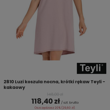
2810 Luzi koszula nocna, krótki rękaw Teyli -
kakaowy
148,00 zł
118,40 zł
/
szt.
brutto
Oszczędzasz
20%
(
29,60 zł
).