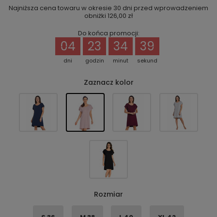
Najniższa cena towaru w okresie 30 dni przed wprowadzeniem
obniżki
126,00 zł
Do końca promocji:
04
23
34
39
dni
godzin
minut
sekund
Zaznacz kolor
Rozmiar